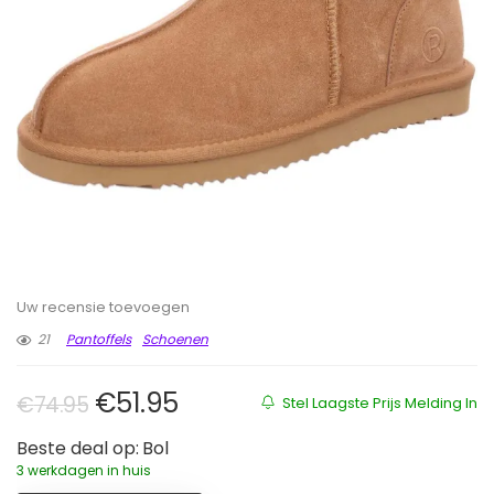
Uw recensie toevoegen
21
Pantoffels
Schoenen
Oorspronkelijke prijs was: €74.95
Huidige prijs is: €51.95.
€
51.95
€
74.95
Stel Laagste Prijs Melding In
Beste deal op:
Bol
3 werkdagen in huis