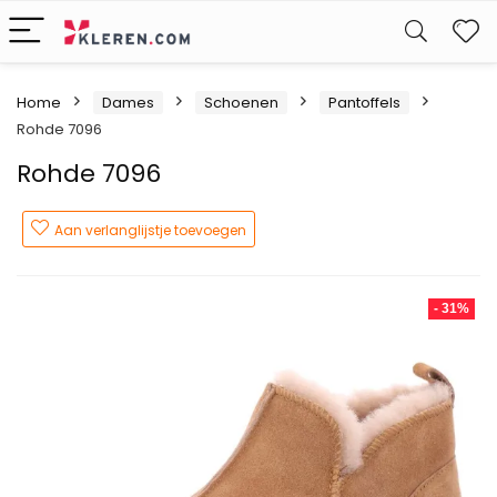
W
Home
Dames
Schoenen
Pantoffels
Rohde 7096
Rohde 7096
Aan verlanglijstje toevoegen
- 31%