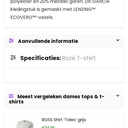
polyester en 20% metallic garen. Dit GARCIA
kledingstuk is gemaakt met LENZING™
ECOVERO™-vezels.
Aanvullende informatie
Specificaties:
Roze T-shirt
Meest vergeleken dames tops & t-
shirts
BOSS Shirt ‘Tales’ grijs
€34.95