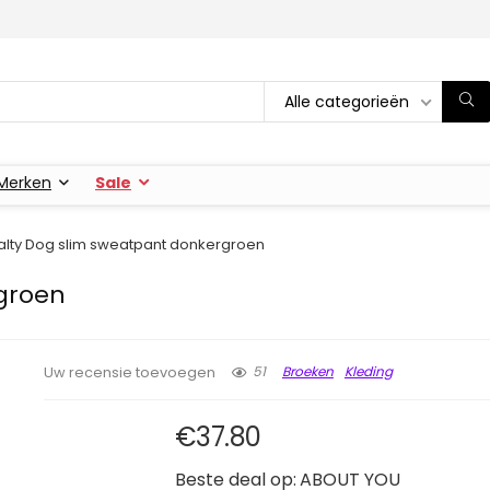
Alle categorieën
Merken
Sale
alty Dog slim sweatpant donkergroen
groen
51
Broeken
Kleding
Uw recensie toevoegen
€
37.80
Beste deal op:
ABOUT YOU