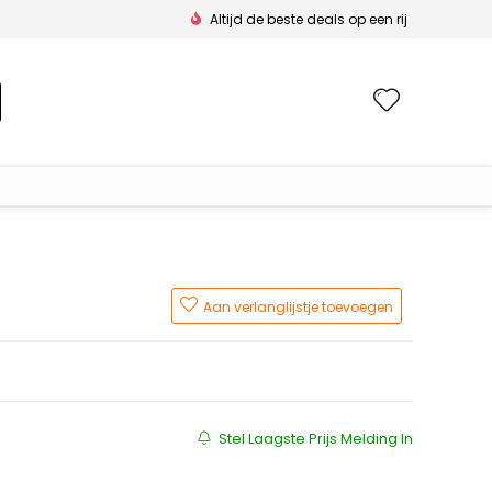
Altijd de beste deals op een rij
Wishlis
Aan verlanglijstje toevoegen
Stel Laagste Prijs Melding In