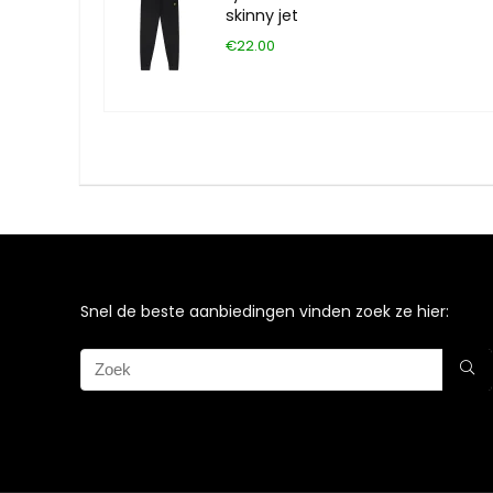
skinny jet
€22.00
Snel de beste aanbiedingen vinden zoek ze hier: