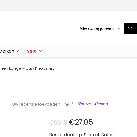
Alle categorieën
Merken
Sale
ijnen Lange Mouw Knopshirt
2
Blouses
Kleding
Uw recensie toevoegen
Oorspronkelijke prij
Huidige prijs 
€
27.05
€
55.18
Beste deal op:
Secret Sales