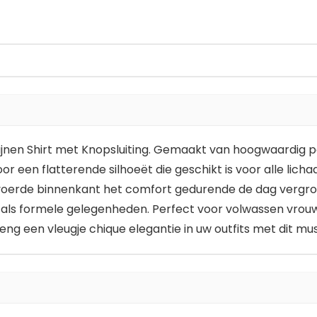
ijnen Shirt met Knopsluiting. Gemaakt van hoogwaardig pol
r een flatterende silhoeët die geschikt is voor alle lich
 gevoerde binnenkant het comfort gedurende de dag vergr
l als formele gelegenheden. Perfect voor volwassen vrouwe
reng een vleugje chique elegantie in uw outfits met dit mu