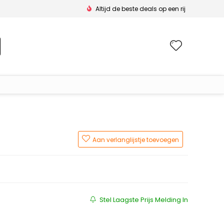
Altijd de beste deals op een rij
Wishlis
Aan verlanglijstje toevoegen
s was: €55.18.
is: €27.05.
Stel Laagste Prijs Melding In