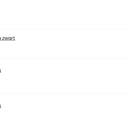
 zwart
s
s