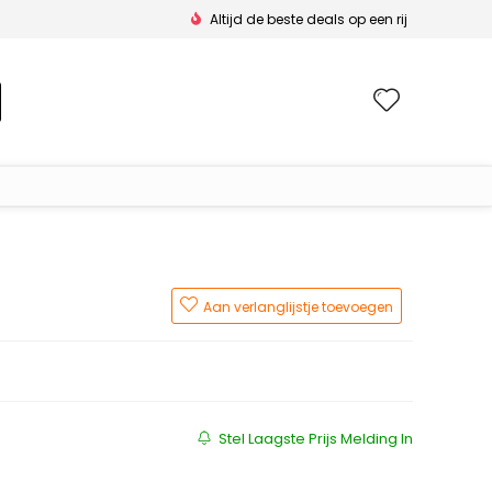
Altijd de beste deals op een rij
Wishlis
Aan verlanglijstje toevoegen
js was: €199.90.
 is: €131.09.
Stel Laagste Prijs Melding In