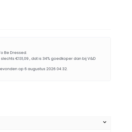
 To Be Dressed.
 slechts €131,09 , dat is 34% goedkoper dan bij V&D
d gevonden op 6 augustus 2026 04:32.