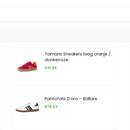
Tamaris Sneakers laag oranje /
donkerroze
€41.94
Pantofola D’oro – Ballare
€76.63