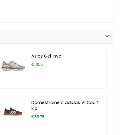
Asics Gel-nyc
€116.10
Damestrainers adidas Vl Court
3.0
€55.75