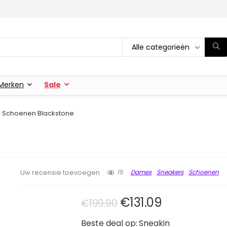
Alle categorieën
Merken
Sale
Schoenen Blackstone
15
Dames
Sneakers
Schoenen
Uw recensie toevoegen
Oorspronkelijke pri
Huidige prijs
€
131.09
€
199.90
Beste deal op:
Sneakin