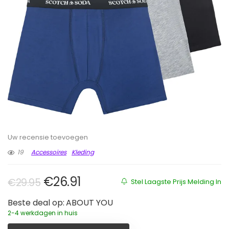
Uw recensie toevoegen
19
Accessoires
Kleding
Oorspronkelijke prijs was: €29.95
Huidige prijs is: €26.91.
€
26.91
€
29.95
Stel Laagste Prijs Melding In
Beste deal op:
ABOUT YOU
2-4 werkdagen in huis