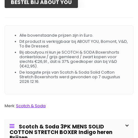
BESTEL BIJ ABOUT YOU
Alle bovenstaande prijzen zijn in Euro.
Dit product is verkrijgbaar bij ABOUT YOU, Bomont, V&D,
To Be Dressed.
Bij aboutyou.nl kun je SCOTCH & SODA Boxershorts
donkerblauw / grijs gemleerd / zwart kopen voor
slechts €26,91 , dat is 37% goedkoper dan bij V&D
(€42,95).
De laagste prijs van Scotch & Soda Solid Cotton
Stretch Boxershorts werd gevonden op 7 augustus
2026 12:16.
Merk:
Scotch & Soda
Scotch & Soda 3PK MENS SOLID
COTTON STRETCH BOXER Indigo heren
Prijzen