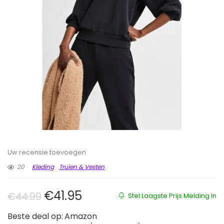
Uw recensie toevoegen
20
Kleding
Truien & Vesten
Oorspronkelijke prijs was: €44.9
Huidige prijs is: €41.95.
€
41.95
€
44.99
Stel Laagste Prijs Melding In
Beste deal op:
Amazon