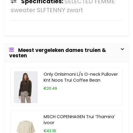
Specificaties:
SELECTED FEMME
sweater SLFTENNY zwart
Meest vergeleken dames truien &
vesten
Only Onlsimoni L/s O-neck Pullover
Knt Noos Trui Coffee Bean
€20.49
MSCH COPENHAGEN Trui ‘Thamira’
ivoor
€43.19