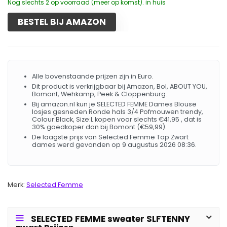
Nog slechts 2 op voorraad (meer op komst). in huis
BESTEL BIJ AMAZON
Alle bovenstaande prijzen zijn in Euro.
Dit product is verkrijgbaar bij Amazon, Bol, ABOUT YOU,
Bomont, Wehkamp, Peek & Cloppenburg.
Bij amazon.nl kun je SELECTED FEMME Dames Blouse
losjes gesneden Ronde hals 3/4 Pofmouwen trendy,
Colour:Black, Size:L kopen voor slechts €41,95 , dat is
30% goedkoper dan bij Bomont (€59,99).
De laagste prijs van Selected Femme Top Zwart
dames werd gevonden op 9 augustus 2026 08:36.
Merk:
Selected Femme
SELECTED FEMME sweater SLFTENNY