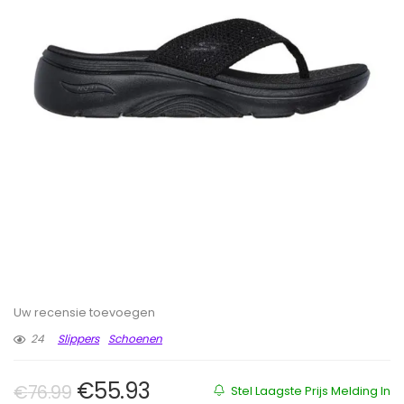
Uw recensie toevoegen
24
Slippers
Schoenen
Oorspronkelijke prijs was: €76.99
Huidige prijs is: €55.93.
€
55.93
€
76.99
Stel Laagste Prijs Melding In