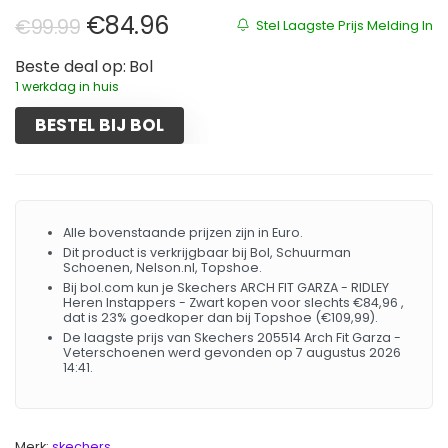
Oorspronkelijke prijs was: €99.9
Huidige prijs is: €84.96.
€
84.96
€
99.99
Stel Laagste Prijs Melding In
Beste deal op:
Bol
1 werkdag in huis
BESTEL BIJ BOL
Alle bovenstaande prijzen zijn in Euro.
Dit product is verkrijgbaar bij Bol, Schuurman
Schoenen, Nelson.nl, Topshoe.
Bij bol.com kun je Skechers ARCH FIT GARZA - RIDLEY
Heren Instappers - Zwart kopen voor slechts €84,96 ,
dat is 23% goedkoper dan bij Topshoe (€109,99).
De laagste prijs van Skechers 205514 Arch Fit Garza -
Veterschoenen werd gevonden op 7 augustus 2026
14:41.
Merk:
skechers