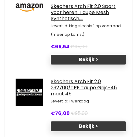
Skechers Arch Fit 2.0 Sport
voor heren, Taupe Mesh
Synthetisch,...
Levertijd: Nog slechts 1 op voorraad
(meer op komst).
€65,54
€95,00
Bekijk >
Skechers Arch Fit 2.0
232700/TPE Taupe Grijs-45
maat 45
Levertijd: 1 werkdag
€76,00
€95,00
Bekijk >