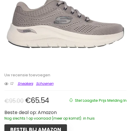
Uw recensie toevoegen
12
Sneakers
Schoenen
Oorspronkelijke prijs was: €95.0
Huidige prijs is: €65.54.
€
65.54
€
95.00
Stel Laagste Prijs Melding In
Beste deal op:
Amazon
Nog slechts 1 op voorraad (meer op komst). in huis
BESTEL BIJ AMAZON