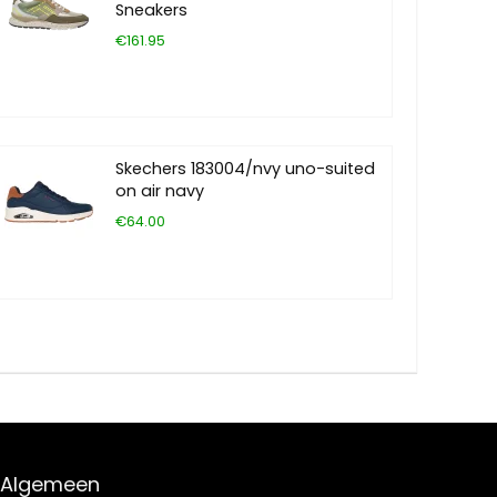
Sneakers
€161.95
Skechers 183004/nvy uno-suited
on air navy
€64.00
Algemeen