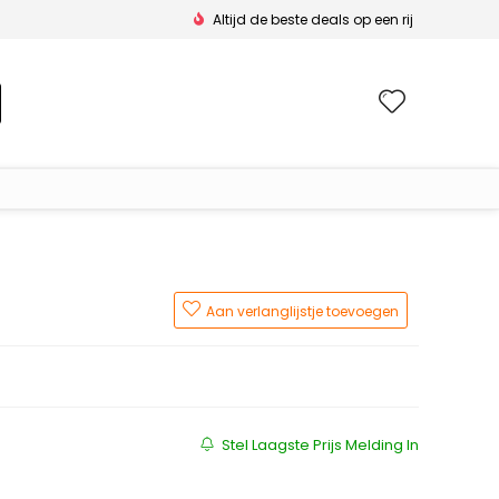
Altijd de beste deals op een rij
Wishlis
Aan verlanglijstje toevoegen
s was: €79.00.
is: €41.06.
Stel Laagste Prijs Melding In