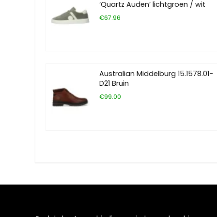
‘Quartz Auden’ lichtgroen / wit
€67.96
Australian Middelburg 15.1578.01-
D21 Bruin
€99.00