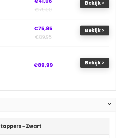
€41,06
Bekijk >
€79,00
€75,85
Bekijk >
€89,95
Bekijk >
€89,99
stappers - Zwart