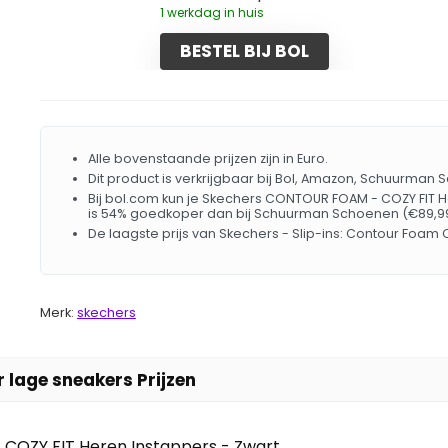
1 werkdag in huis
BESTEL BIJ BOL
Alle bovenstaande prijzen zijn in Euro.
Dit product is verkrijgbaar bij Bol, Amazon, Schuurman
Bij bol.com kun je Skechers CONTOUR FOAM - COZY FIT He
is 54% goedkoper dan bij Schuurman Schoenen (€89,99
De laagste prijs van Skechers - Slip-ins: Contour Foam
Merk:
skechers
 lage sneakers Prijzen
OZY FIT Heren Instappers - Zwart