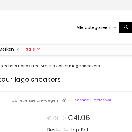
Alle categorieën
Merken
Sale
Skechers Hands Free Slip-Ins Contour lage sneakers
tour lage sneakers
6
Sneakers
Schoenen
Uw recensie toevoegen
Oorspronkelijke prij
Huidige prijs 
€
41.06
€
79.00
Beste deal op:
Bol