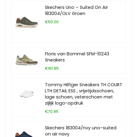
Skechers Uno – Suited On Air
183004/OLV Groen
€50.00
Floris van Bommel SFM-10243
Sneakers
€161.95
Tommy Hilfiger Sneakers TH COURT
LTH DETAIL ESS , vrijetijdsschoen,
lage schoen, veterschoen met
zijlijk logo-opdruk
€70.95
Skechers 183004/nvy uno-suited
on air navy