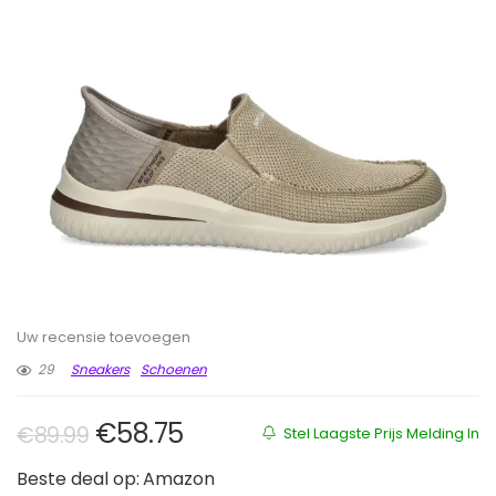
Uw recensie toevoegen
29
Sneakers
Schoenen
Oorspronkelijke prijs was: €89.9
Huidige prijs is: €58.75.
€
58.75
€
89.99
Stel Laagste Prijs Melding In
Beste deal op:
Amazon