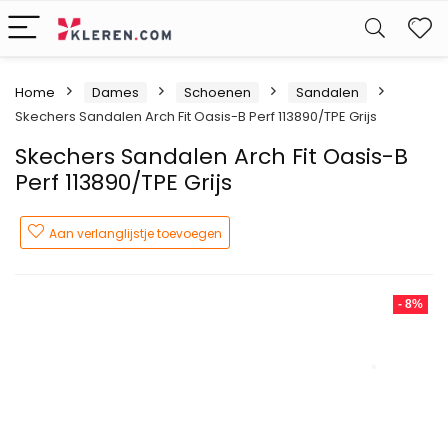
W
Home
Dames
Schoenen
Sandalen
Skechers Sandalen Arch Fit Oasis-B Perf 113890/TPE Grijs
Skechers Sandalen Arch Fit Oasis-B
Perf 113890/TPE Grijs
Aan verlanglijstje toevoegen
- 8%