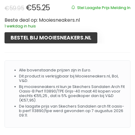
Oorspronkelijke prijs was: €59.9
Huidige prijs is: €55.25.
€
55.25
€
59.95
Stel Laagste Prijs Melding In
Beste deal op:
Mooiesneakers.nl
1 werkdag in huis
BESTEL BIJ MOOIESNEAKERS.NL
Alle bovenstaande prijzen zijn in Euro.
Dit product is verkrijgbaar bij Mooiesneakers.nl, Bol,
V&D.
Bij mooiesneakers.nl kun je Skechers Sandalen Arch Fit
Oasis-B Perf 113890/TPE Grijs-40 maat 40 kopen voor
slechts €55,25 , dat is 5% goedkoper dan bij V&D
(€57,95).
De laagste prijs van Skechers Sandalen arch fit oasis-
b perf 113890/tpe werd gevonden op 7 augustus 2026
09:11.