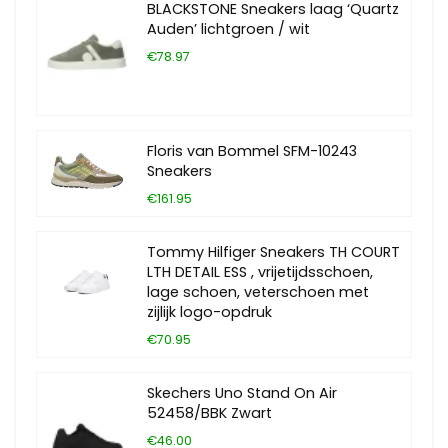
BLACKSTONE Sneakers laag ‘Quartz
Auden’ lichtgroen / wit
€78.97
Floris van Bommel SFM-10243
Sneakers
€161.95
Tommy Hilfiger Sneakers TH COURT
LTH DETAIL ESS , vrijetijdsschoen,
lage schoen, veterschoen met
zijlijk logo-opdruk
€70.95
Skechers Uno Stand On Air
52458/BBK Zwart
€46.00