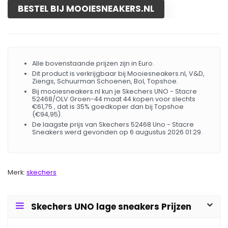
BESTEL BIJ MOOIESNEAKERS.NL
Alle bovenstaande prijzen zijn in Euro.
Dit product is verkrijgbaar bij Mooiesneakers.nl, V&D,
Ziengs, Schuurman Schoenen, Bol, Topshoe.
Bij mooiesneakers.nl kun je Skechers UNO - Stacre
52468/OLV Groen-44 maat 44 kopen voor slechts
€61,75 , dat is 35% goedkoper dan bij Topshoe
(€94,95).
De laagste prijs van Skechers 52468 Uno - Stacre
Sneakers werd gevonden op 6 augustus 2026 01:29.
Merk:
skechers
Skechers UNO lage sneakers Prijzen