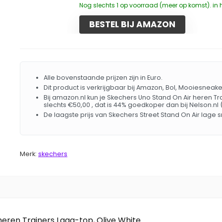
Nog slechts 1 op voorraad (meer op komst). in 
BESTEL BIJ AMAZON
Alle bovenstaande prijzen zijn in Euro.
Dit product is verkrijgbaar bij Amazon, Bol, Mooiesneaker
Bij amazon.nl kun je Skechers Uno Stand On Air heren T
slechts €50,00 , dat is 44% goedkoper dan bij Nelson.nl 
De laagste prijs van Skechers Street Stand On Air lage
Merk:
skechers
eren Trainers Laag-top, Olive White...