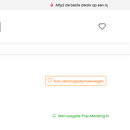
Altijd de beste deals op een rij
Wishlis
Aan verlanglijstje toevoegen
Stel Laagste Prijs Melding In