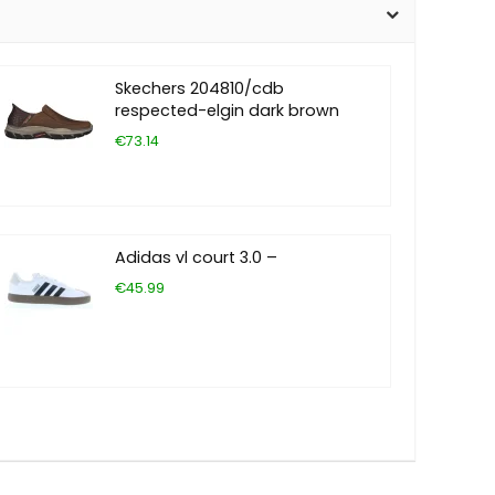
Skechers 204810/cdb
respected-elgin dark brown
€73.14
Adidas vl court 3.0 –
€45.99