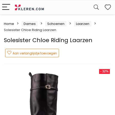
W
Home
Dames
Schoenen
Laarzen
Solesister Chloe Riding Laarzen
Solesister Chloe Riding Laarzen
Aan verlanglijstje toevoegen
- 32%