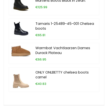
Martens Boots Black in zwart
€125.99
Tamaris 1-25489-45-001 Chelsea
boots
€65.81
Warmbat Vachtlaarzen Dames
Durack Plateau
€66.95
ONLY ONLBETTY chelsea boots
camel
€40.83