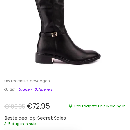
Uw recensie toevoegen
26
Laarzen
Schoenen
Oorspronkelijke prijs was: €106.
Huidige prijs is: €72.95.
€
72.95
€
106.95
Stel Laagste Prijs Melding In
Beste deal op:
Secret Sales
3-5 dagen in huis