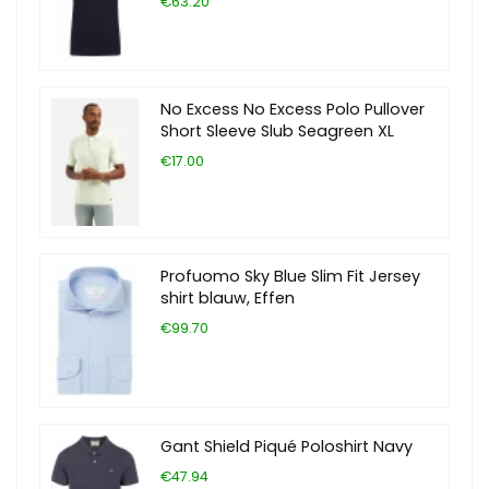
€63.20
No Excess No Excess Polo Pullover
Short Sleeve Slub Seagreen XL
€17.00
Profuomo Sky Blue Slim Fit Jersey
shirt blauw, Effen
€99.70
Gant Shield Piqué Poloshirt Navy
€47.94