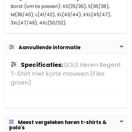
Borst (om te passen): XS(35/36), S(36/38),
M(38/40), L(41/42), XL(43/44), XXL(45/47),
3XL(47/49), 4XL(50/52).
Aanvullende informatie
Specificaties:
SOLS Heren Regent
T-Shirt met korte mouwen (Fles
groen)
Meest vergeleken heren t-shirts &
polo's