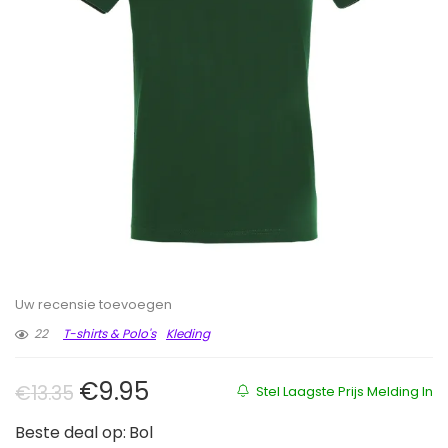
Uw recensie toevoegen
22
T-shirts & Polo's
Kleding
Oorspronkelijke prijs was: €13.35.
Huidige prijs is: €9.95.
€
9.95
€
13.35
Stel Laagste Prijs Melding In
Beste deal op:
Bol