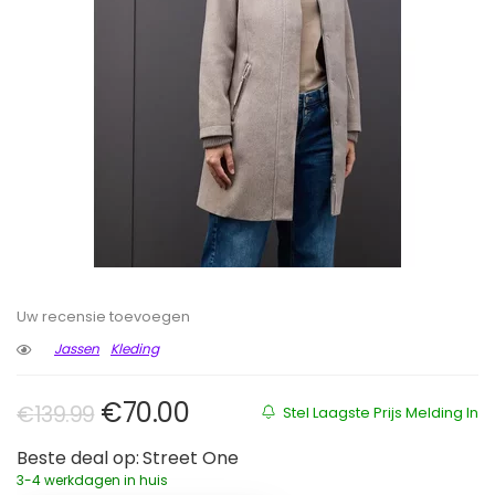
Uw recensie toevoegen
Jassen
Kleding
Oorspronkelijke prijs was: €139.
Huidige prijs is: €70.00.
€
70.00
€
139.99
Stel Laagste Prijs Melding In
Beste deal op:
Street One
3-4 werkdagen in huis