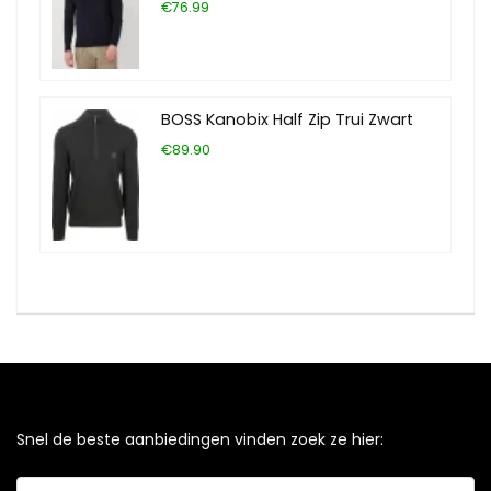
€76.99
BOSS Kanobix Half Zip Trui Zwart
€89.90
Snel de beste aanbiedingen vinden zoek ze hier: