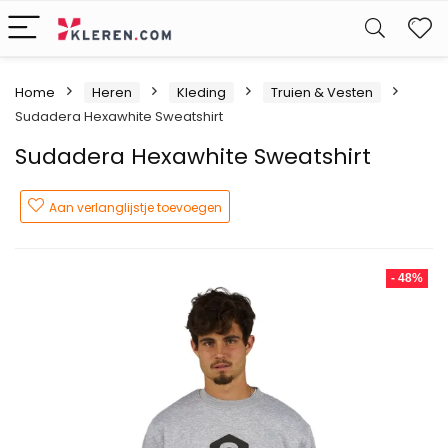
W
Home
Heren
Kleding
Truien & Vesten
Sudadera Hexawhite Sweatshirt
Sudadera Hexawhite Sweatshirt
Aan verlanglijstje toevoegen
- 48%