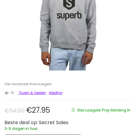
Uw recensie toevoegen
16
Truien & Vesten
Kleding
Oorspronkelijke prijs was: €54.0
Huidige prijs is: €27.95.
€
27.95
€
54.00
Stel Laagste Prijs Melding In
Beste deal op:
Secret Sales
3-5 dagen in huis