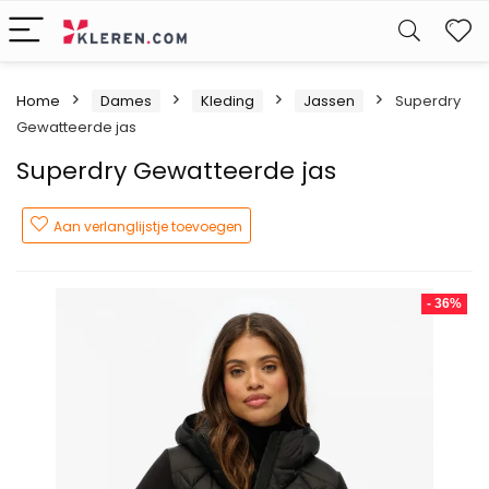
W
Home
Dames
Kleding
Jassen
Superdry
Gewatteerde jas
Superdry Gewatteerde jas
Aan verlanglijstje toevoegen
- 36%