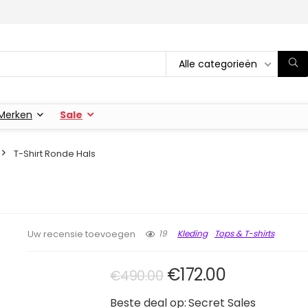
Alle categorieën
Merken
Sale
T-Shirt Ronde Hals
19
Kleding
Tops & T-shirts
Uw recensie toevoegen
Oorspronkelijke pr
Huidige prij
€
172.00
€
490.00
Beste deal op:
Secret Sales