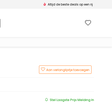
Altijd de beste deals op een rij
Wishlis
Aan verlanglijstje toevoegen
ijs was: €490.00.
s is: €172.00.
Stel Laagste Prijs Melding In