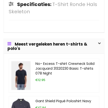
Specificaties:
T-Shirt Ronde Hals
Skeleton
Meest vergeleken heren t-shirts &
polo's
No- Excess T-shirt Crewneck Solid
Jacquard 31320230 Basic T-shirts
078 Night
€12.95
Gant Shield Piqué Poloshirt Navy
€47.94