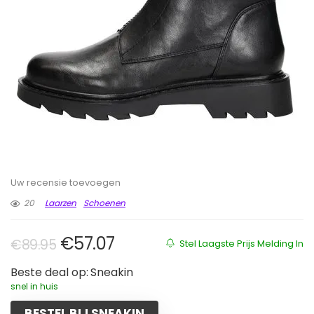
Uw recensie toevoegen
20
Laarzen
Schoenen
Oorspronkelijke prijs was: €89.9
Huidige prijs is: €57.07.
€
57.07
€
89.95
Stel Laagste Prijs Melding In
Beste deal op:
Sneakin
snel in huis
BESTEL BIJ SNEAKIN