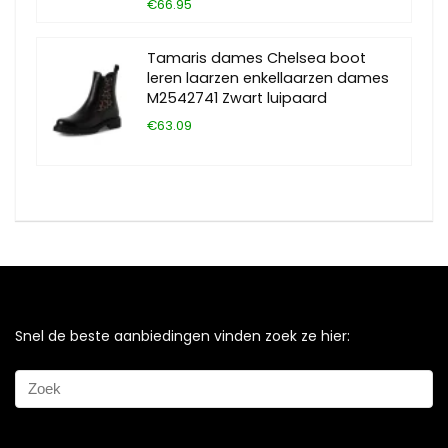
€66.95
Tamaris dames Chelsea boot
leren laarzen enkellaarzen dames
M2542741 Zwart luipaard
€63.09
Snel de beste aanbiedingen vinden zoek ze hier: