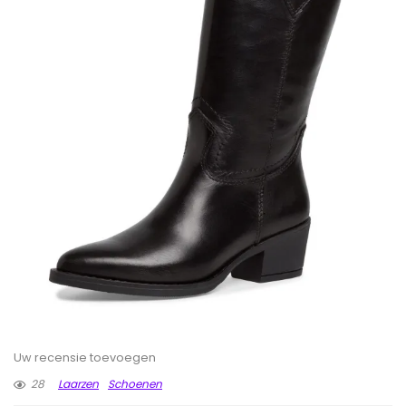
Uw recensie toevoegen
28
Laarzen
Schoenen