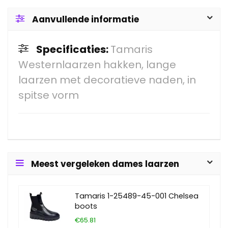
Aanvullende informatie
Specificaties:
Tamaris
Westernlaarzen hakken, lange
laarzen met decoratieve naden, in
spitse vorm
Meest vergeleken dames laarzen
Tamaris 1-25489-45-001 Chelsea
boots
€65.81