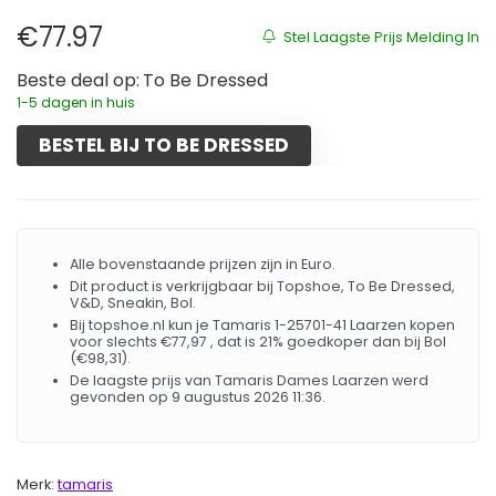
€
77.97
Stel Laagste Prijs Melding In
Beste deal op:
To Be Dressed
1-5 dagen in huis
BESTEL BIJ TO BE DRESSED
Alle bovenstaande prijzen zijn in Euro.
Dit product is verkrijgbaar bij Topshoe, To Be Dressed,
V&D, Sneakin, Bol.
Bij topshoe.nl kun je Tamaris 1-25701-41 Laarzen kopen
voor slechts €77,97 , dat is 21% goedkoper dan bij Bol
(€98,31).
De laagste prijs van Tamaris Dames Laarzen werd
gevonden op 9 augustus 2026 11:36.
Merk:
tamaris