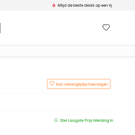
Altijd de beste deals op een rij
Wishlis
Aan verlanglijstje toevoegen
s was: €113.00.
 is: €92.50.
Stel Laagste Prijs Melding In