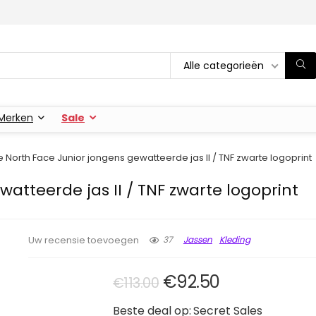
Alle categorieën
Merken
Sale
e North Face Junior jongens gewatteerde jas II / TNF zwarte logoprint
atteerde jas II / TNF zwarte logoprint
37
Jassen
Kleding
Uw recensie toevoegen
Oorspronkelijke prij
Huidige prijs
€
92.50
€
113.00
Beste deal op:
Secret Sales