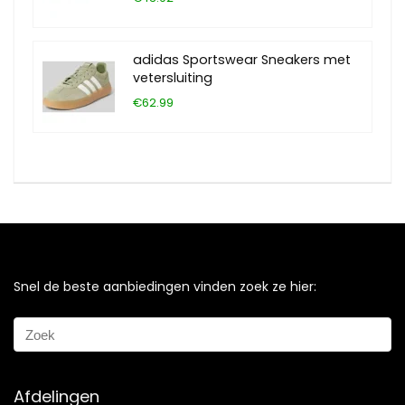
adidas Sportswear Sneakers met
vetersluiting
€62.99
Snel de beste aanbiedingen vinden zoek ze hier:
Afdelingen