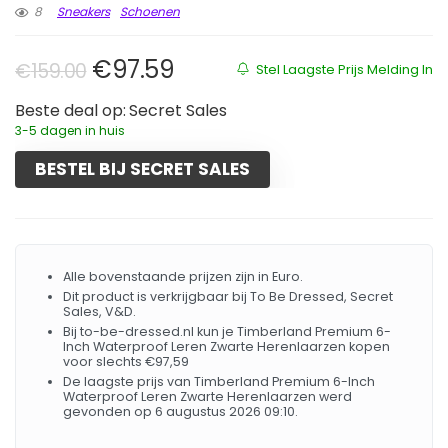
8
Sneakers
Schoenen
Oorspronkelijke prijs was: €159.
Huidige prijs is: €97.59.
€
97.59
€
159.00
Stel Laagste Prijs Melding In
Beste deal op:
Secret Sales
3-5 dagen in huis
BESTEL BIJ SECRET SALES
Alle bovenstaande prijzen zijn in Euro.
Dit product is verkrijgbaar bij To Be Dressed, Secret
Sales, V&D.
Bij to-be-dressed.nl kun je Timberland Premium 6-
Inch Waterproof Leren Zwarte Herenlaarzen kopen
voor slechts €97,59
De laagste prijs van Timberland Premium 6-Inch
Waterproof Leren Zwarte Herenlaarzen werd
gevonden op 6 augustus 2026 09:10.