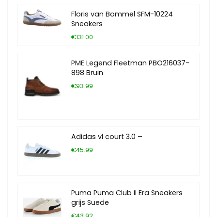
Floris van Bommel SFM-10224
Sneakers
€131.00
PME Legend Fleetman PBO216037-
898 Bruin
€93.99
Adidas vl court 3.0 –
€45.99
Puma Puma Club II Era Sneakers
grijs Suede
€43.92