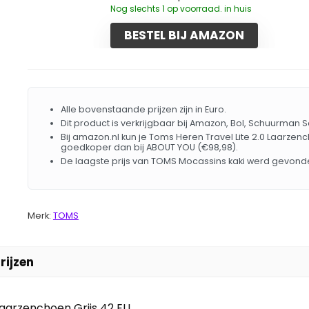
Nog slechts 1 op voorraad. in huis
BESTEL BIJ AMAZON
Alle bovenstaande prijzen zijn in Euro.
Dit product is verkrijgbaar bij Amazon, Bol, Schuurman
Bij amazon.nl kun je Toms Heren Travel Lite 2.0 Laarzench
goedkoper dan bij ABOUT YOU (€98,98).
De laagste prijs van TOMS Mocassins kaki werd gevonde
Merk:
TOMS
rijzen
Laarzenchoen Grijs 42 EU