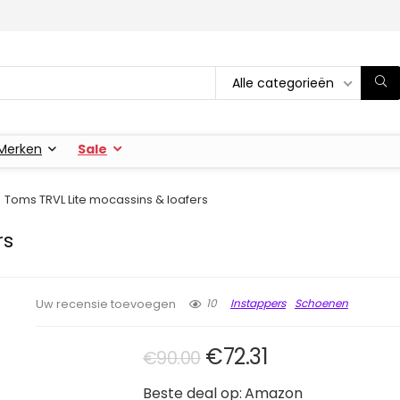
Alle categorieën
Merken
Sale
Toms TRVL Lite mocassins & loafers
rs
10
Instappers
Schoenen
Uw recensie toevoegen
Oorspronkelijke pri
Huidige prijs i
€
72.31
€
90.00
Beste deal op:
Amazon