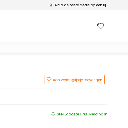
Altijd de beste deals op een rij
Wishlis
Aan verlanglijstje toevoegen
js was: €90.00.
s: €72.31.
Stel Laagste Prijs Melding In