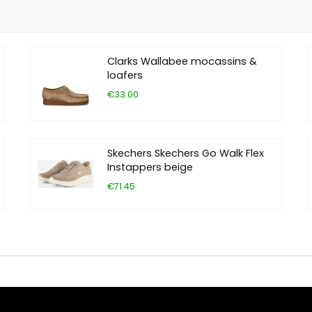
Clarks Wallabee mocassins &
loafers
€33.00
Skechers Skechers Go Walk Flex
Instappers beige
€71.45