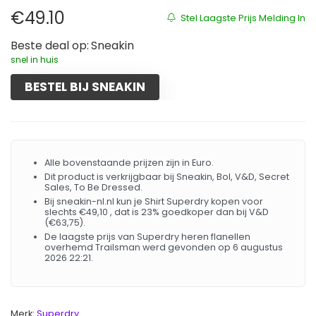
€
49.10
Stel Laagste Prijs Melding In
Beste deal op:
Sneakin
snel in huis
BESTEL BIJ SNEAKIN
Alle bovenstaande prijzen zijn in Euro.
Dit product is verkrijgbaar bij Sneakin, Bol, V&D, Secret
Sales, To Be Dressed.
Bij sneakin-nl.nl kun je Shirt Superdry kopen voor
slechts €49,10 , dat is 23% goedkoper dan bij V&D
(€63,75).
De laagste prijs van Superdry heren flanellen
overhemd Trailsman werd gevonden op 6 augustus
2026 22:21.
Merk:
Superdry