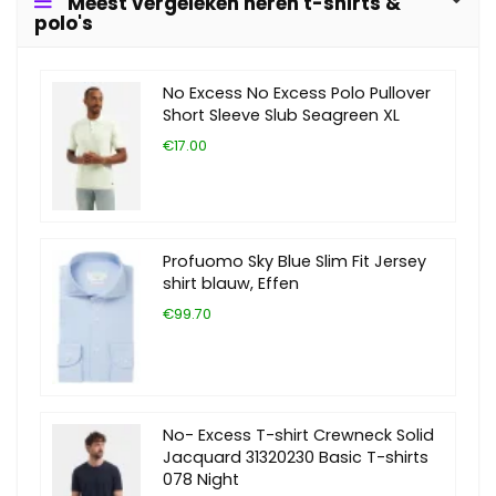
Meest vergeleken heren t-shirts &
polo's
No Excess No Excess Polo Pullover
Short Sleeve Slub Seagreen XL
€17.00
Profuomo Sky Blue Slim Fit Jersey
shirt blauw, Effen
€99.70
No- Excess T-shirt Crewneck Solid
Jacquard 31320230 Basic T-shirts
078 Night