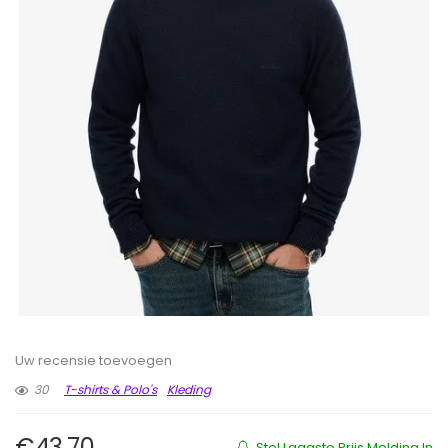
Uw recensie toevoegen
30
T-shirts & Polo's
Kleding
€
43.70
Stel Laagste Prijs Melding In