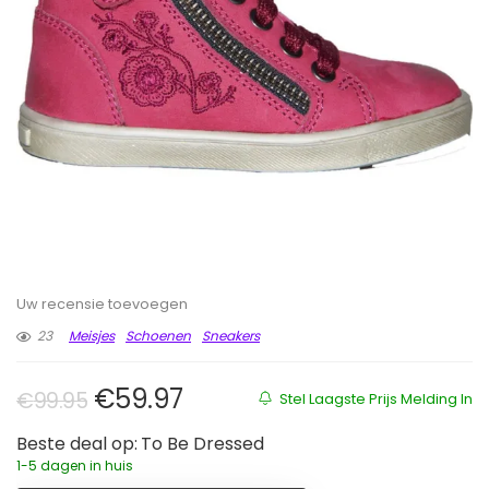
Uw recensie toevoegen
23
Meisjes
Schoenen
Sneakers
Oorspronkelijke prijs was: €99.9
Huidige prijs is: €59.97.
€
59.97
€
99.95
Stel Laagste Prijs Melding In
Beste deal op:
To Be Dressed
1-5 dagen in huis