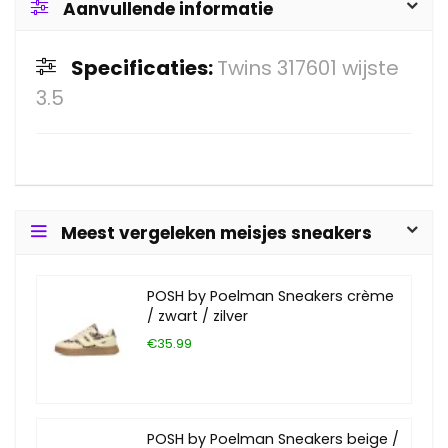
Aanvullende informatie
Specificaties:
Twins 317601 wijste
3.5
Meest vergeleken meisjes sneakers
POSH by Poelman Sneakers crème
/ zwart / zilver
€35.99
POSH by Poelman Sneakers beige /