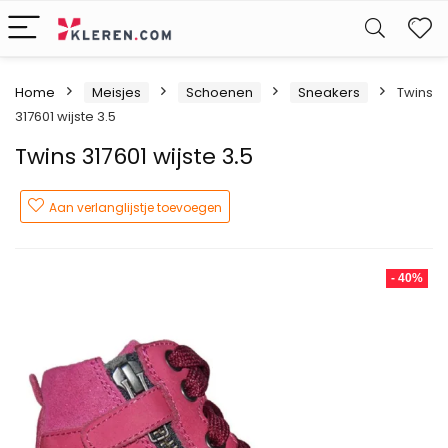
W
Home
Meisjes
Schoenen
Sneakers
Twins
317601 wijste 3.5
Twins 317601 wijste 3.5
Aan verlanglijstje toevoegen
- 40%