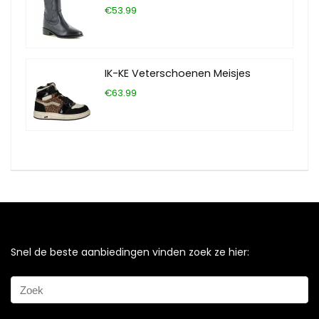
€53.99
IK-KE Veterschoenen Meisjes
€63.99
Snel de beste aanbiedingen vinden zoek ze hier: