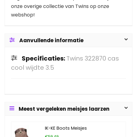
onze overige collectie van Twins op onze
webshop!
Aanvullende informatie
Specificaties:
Twins 322870 cas
cool wijdte 3.5
Meest vergeleken meisjes laarzen
IK-KE Boots Meisjes
€59.49