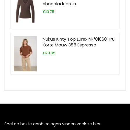
chocoladebruin
€13.75
Nukus Kinty Top Lurex Nkf01068 Trui
Korte Mouw 385 Espresso
€79.95
Snel de beste aanbiedingen vinden zoek ze hier: