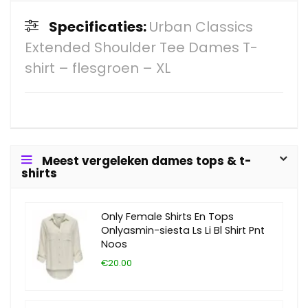
Specificaties:
Urban Classics
Extended Shoulder Tee Dames T-
shirt – flesgroen – XL
Meest vergeleken dames tops & t-
shirts
Only Female Shirts En Tops
Onlyasmin-siesta Ls Li Bl Shirt Pnt
Noos
€20.00