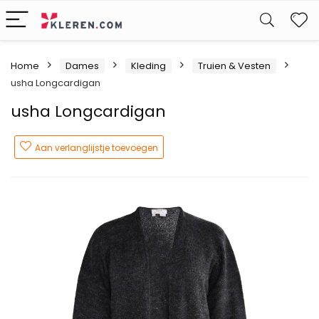
W
Home
Dames
Kleding
Truien & Vesten
usha Longcardigan
usha Longcardigan
Aan verlanglijstje toevoegen