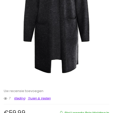
Uw recensie toevoegen
7
Kleding
Truien & Vesten
€
59.99
Stel Laagste Prijs Melding In