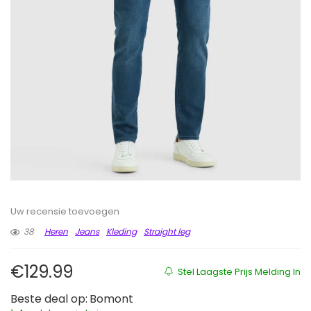
Uw recensie toevoegen
38
Heren
Jeans
Kleding
Straight leg
€
129.99
Stel Laagste Prijs Melding In
Beste deal op:
Bomont