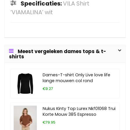
Specificaties:
VILA Shirt
‘VIAMALINA’ wit
Meest vergeleken dames tops & t-
shirts
Dames-T-shirt Only Live love life
lange mouwen col rond
€9.27
Nukus Kinty Top Lurex Nkf01068 Trui
Korte Mouw 385 Espresso
€79.95