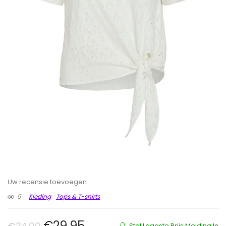
Uw recensie toevoegen
5
Kleding
Tops & T-shirts
Oorspronkelijke prijs was: €34.9
Huidige prijs is: €29.95.
€
29.95
Stel Laagste Prijs Melding In