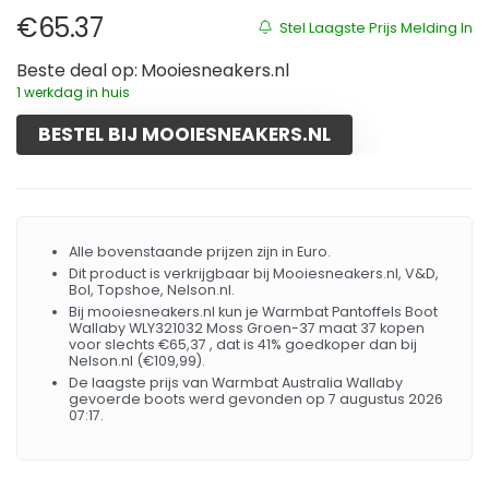
€
65.37
Stel Laagste Prijs Melding In
Beste deal op:
Mooiesneakers.nl
1 werkdag in huis
BESTEL BIJ MOOIESNEAKERS.NL
Alle bovenstaande prijzen zijn in Euro.
Dit product is verkrijgbaar bij Mooiesneakers.nl, V&D,
Bol, Topshoe, Nelson.nl.
Bij mooiesneakers.nl kun je Warmbat Pantoffels Boot
Wallaby WLY321032 Moss Groen-37 maat 37 kopen
voor slechts €65,37 , dat is 41% goedkoper dan bij
Nelson.nl (€109,99).
De laagste prijs van Warmbat Australia Wallaby
gevoerde boots werd gevonden op 7 augustus 2026
07:17.