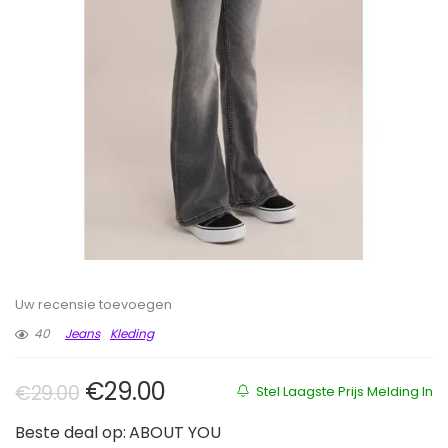
Uw recensie toevoegen
40
Jeans
Kleding
Oorspronkelijke prijs was: €29.00
Huidige prijs is: €29.00.
€
29.00
€
29.00
Stel Laagste Prijs Melding In
Beste deal op:
ABOUT YOU