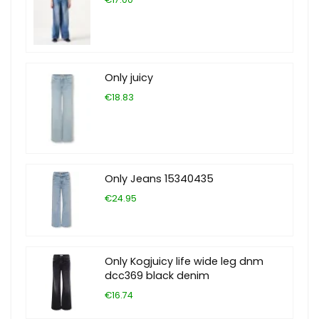
Only juicy
€18.83
Only Jeans 15340435
€24.95
Only Kogjuicy life wide leg dnm
dcc369 black denim
€16.74