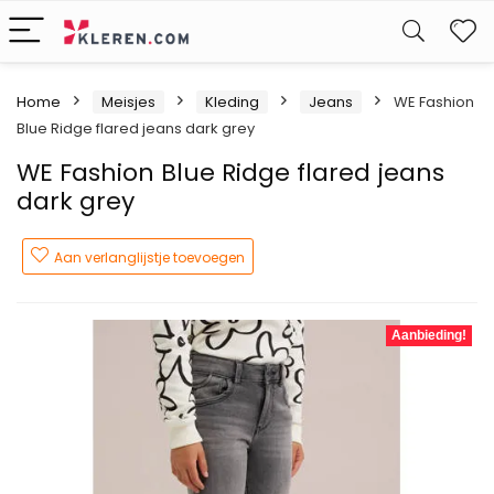
W
Home
Meisjes
Kleding
Jeans
WE Fashion
Blue Ridge flared jeans dark grey
WE Fashion Blue Ridge flared jeans
dark grey
Aan verlanglijstje toevoegen
Aanbieding!