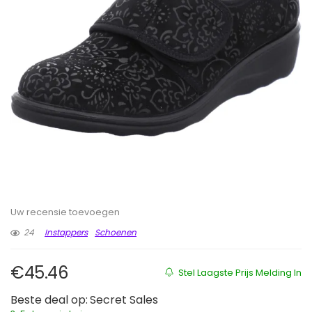
Uw recensie toevoegen
24
Instappers
Schoenen
€
45.46
Stel Laagste Prijs Melding In
Beste deal op:
Secret Sales