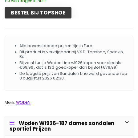
1-3 werkdagen in huis
BESTEL BIJ TOPSHOE
Alle bovenstaande prijzen zijn in Euro.
Dit product is verkrijgbaar bij V&D, Topshoe, Sneakin,
Bol.
Bij vd.nl kun je Woden Line wl926 kopen voor slechts
€69,96 , dat is 13% goedkoper dan bij Bol (€79,99).
De laagste prijs van Sandalen Line werd gevonden op
8 augustus 2026 02:30.
Merk:
WODEN
Woden Wl926-187 dames sandalen
sportief Prijzen