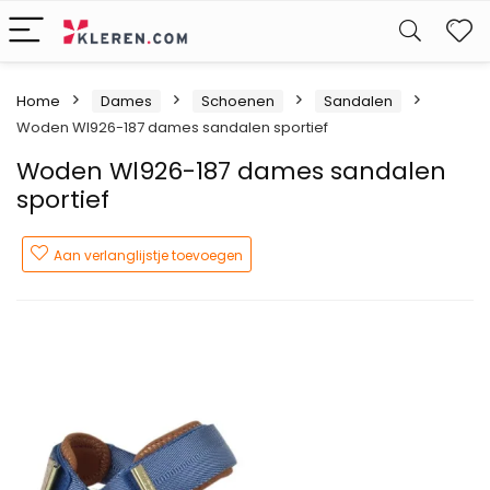
W
Home
Dames
Schoenen
Sandalen
Woden Wl926-187 dames sandalen sportief
Woden Wl926-187 dames sandalen
sportief
Aan verlanglijstje toevoegen