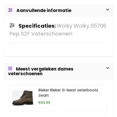
Aanvullende informatie
Specificaties:
Wolky Wolky 05706
Pep S2F Veterschoenen
Meest vergeleken dames
veterschoenen
Rieker Rieker G-leest veterboots
zwart
€69.99