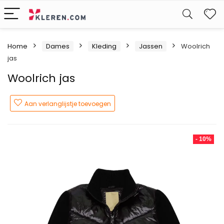
W
Home
Dames
Kleding
Jassen
Woolrich
jas
Woolrich jas
Aan verlanglijstje toevoegen
- 10%