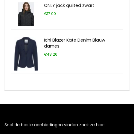
ONLY jack quilted zwart
€17.00
Ichi Blazer Kate Denim Blauw
dames
€48.26
Snel de beste aanbiedingen vinden zoek ze hier: