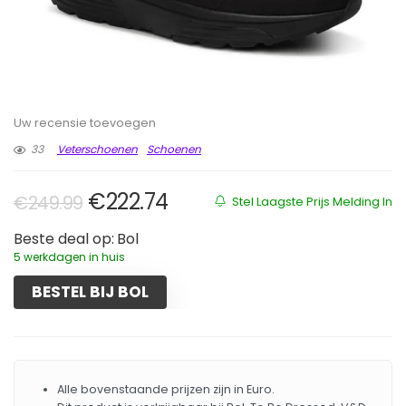
Uw recensie toevoegen
33
Veterschoenen
Schoenen
Oorspronkelijke prijs was: €249
Huidige prijs is: €222.74.
€
222.74
€
249.99
Stel Laagste Prijs Melding In
Beste deal op:
Bol
5 werkdagen in huis
BESTEL BIJ BOL
Alle bovenstaande prijzen zijn in Euro.