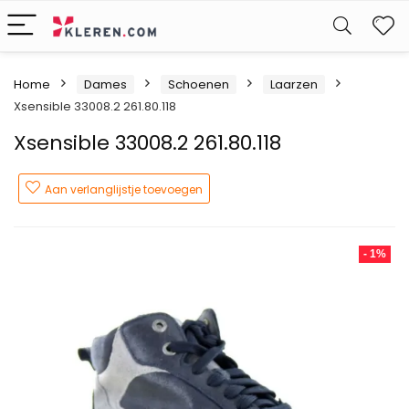
W
Home
Dames
Schoenen
Laarzen
Xsensible 33008.2 261.80.118
Xsensible 33008.2 261.80.118
Aan verlanglijstje toevoegen
- 1%