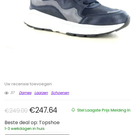
Uw recensie toevoegen
37
Dames
Laarzen
Schoenen
Oorspronkelijke prijs was: €249
Huidige prijs is: €247.64
€
247.64
€
249.00
Stel Laagste Prijs Melding In
Beste deal op:
Topshoe
1-3 werkdagen in huis