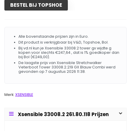
BESTEL BIJ TOPSHOE
Alle bovenstaande prijzen zijn in Euro.
Dit product is verkrijgbaar bij V&D, Topshoe, Bol.
Bij vd.nl kun je Xsensible 33008.2 tower gx wijdte g
kopen voor slechts €247,64 , dat is 1% goedkoper dan
bij Bol (€249,00).
De laagste prijs van Xsensible Stretchwalker
Veterboot Tower 33008.2.219 GX Blauw Combi werd
gevonden op 7 augustus 2026 11:38.
Merk:
XSENSIBLE
Xsensible 33008.2 261.80.118 Prijzen