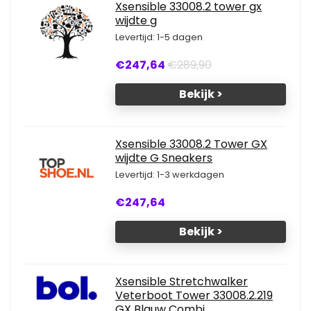
Xsensible 33008.2 tower gx
wijdte g
Levertijd: 1-5 dagen
€247,64
€289,90
Bekijk >
Xsensible 33008.2 Tower GX
wijdte G Sneakers
Levertijd: 1-3 werkdagen
€247,64
Bekijk >
Xsensible Stretchwalker
Veterboot Tower 33008.2.219
GX Blauw Combi