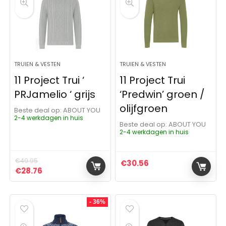
TRUIEN & VESTEN
TRUIEN & VESTEN
11 Project Trui ‘
11 Project Trui
PRJamelio ‘ grijs
‘Predwin’ groen /
olijfgroen
Beste deal op:
ABOUT YOU
2-4 werkdagen in huis
Beste deal op:
ABOUT YOU
2-4 werkdagen in huis
€
49.95
€
30.56
Oorspronkelijke prijs was: €49.95.
Huidige prijs is: €28.76.
€
28.76
- 36%