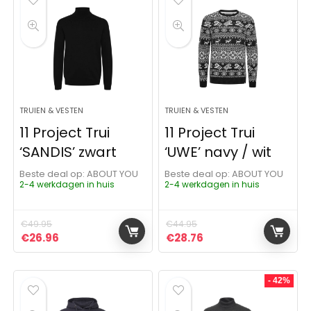
TRUIEN & VESTEN
TRUIEN & VESTEN
11 Project Trui
11 Project Trui
‘SANDIS’ zwart
‘UWE’ navy / wit
Beste deal op:
ABOUT YOU
Beste deal op:
ABOUT YOU
2-4 werkdagen in huis
2-4 werkdagen in huis
€
49.95
€
44.95
Oorspronkelijke prijs was: €49.95.
Huidige prijs is: €26.96.
Oorspronkelijke prijs was:
Huidige prijs is: €28
€
26.96
€
28.76
- 42%