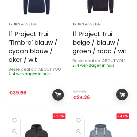
TRUIEN & VESTEN
TRUIEN & VESTEN
11 Project Trui
11 Project Trui
‘Timbro’ blauw /
beige / blauw /
cyaan blauw /
groen / rood / wit
oker / wit
Beste deal op:
ABOUT YOU
2-4 werkdagen in huis
Beste deal op:
ABOUT YOU
2-4 werkdagen in huis
€
47.95
€
39.56
Oorspronkelijke prijs was:
Huidige prijs is: €24
€
24.26
- 55%
- 47%