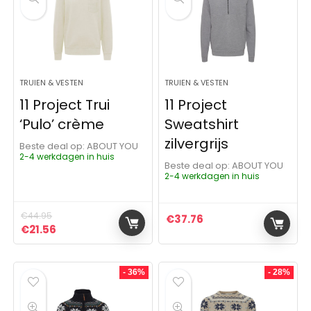
TRUIEN & VESTEN
TRUIEN & VESTEN
11 Project Trui
11 Project
‘Pulo’ crème
Sweatshirt
zilvergrijs
Beste deal op:
ABOUT YOU
2-4 werkdagen in huis
Beste deal op:
ABOUT YOU
2-4 werkdagen in huis
€
44.95
€
37.76
Oorspronkelijke prijs was: €44.95.
Huidige prijs is: €21.56.
€
21.56
- 36%
- 28%