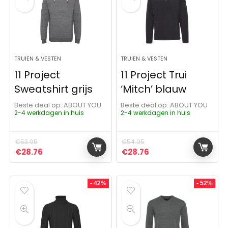
TRUIEN & VESTEN
TRUIEN & VESTEN
11 Project
11 Project Trui
Sweatshirt grijs
‘Mitch’ blauw
Beste deal op:
ABOUT YOU
Beste deal op:
ABOUT YOU
2-4 werkdagen in huis
2-4 werkdagen in huis
€
53.95
€
54.95
Oorspronkelijke prijs was: €53.95.
Huidige prijs is: €28.76.
Oorspronkelijke prijs was:
Huidige prijs is: €28
€
28.76
€
28.76
- 42%
- 52%