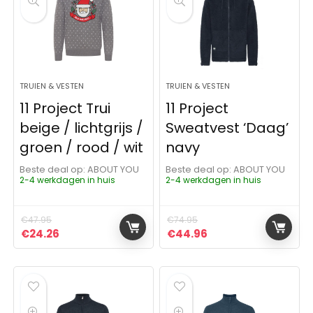
TRUIEN & VESTEN
TRUIEN & VESTEN
11 Project Trui
11 Project
beige / lichtgrijs /
Sweatvest ‘Daag’
groen / rood / wit
navy
Beste deal op:
ABOUT YOU
Beste deal op:
ABOUT YOU
2-4 werkdagen in huis
2-4 werkdagen in huis
€
47.95
€
74.95
Oorspronkelijke prijs was: €47.95.
Huidige prijs is: €24.26.
Oorspronkelijke prijs was:
Huidige prijs is: €4
€
24.26
€
44.96