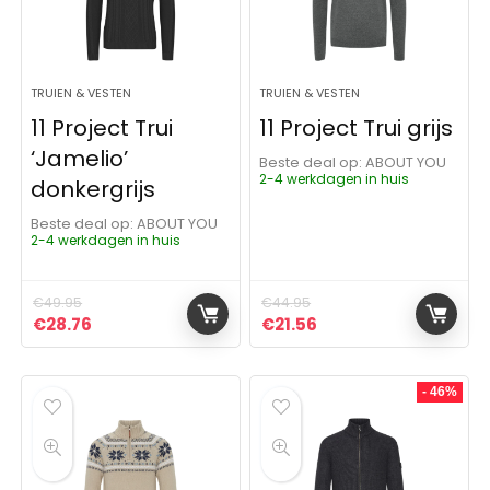
TRUIEN & VESTEN
TRUIEN & VESTEN
11 Project Trui
11 Project Trui grijs
‘Jamelio’
Beste deal op:
ABOUT YOU
2-4 werkdagen in huis
donkergrijs
Beste deal op:
ABOUT YOU
2-4 werkdagen in huis
€
49.95
€
44.95
Oorspronkelijke prijs was: €49.95.
Huidige prijs is: €28.76.
Oorspronkelijke prijs was:
Huidige prijs is: €21.
€
28.76
€
21.56
- 46%