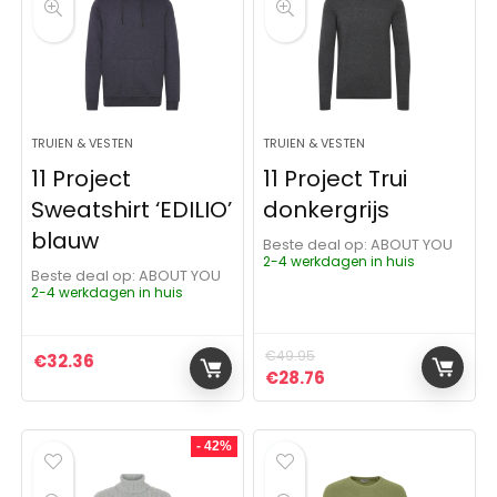
TRUIEN & VESTEN
TRUIEN & VESTEN
11 Project
11 Project Trui
Sweatshirt ‘EDILIO’
donkergrijs
blauw
Beste deal op:
ABOUT YOU
2-4 werkdagen in huis
Beste deal op:
ABOUT YOU
2-4 werkdagen in huis
€
49.95
€
32.36
Oorspronkelijke prijs was:
Huidige prijs is: €28
€
28.76
- 42%