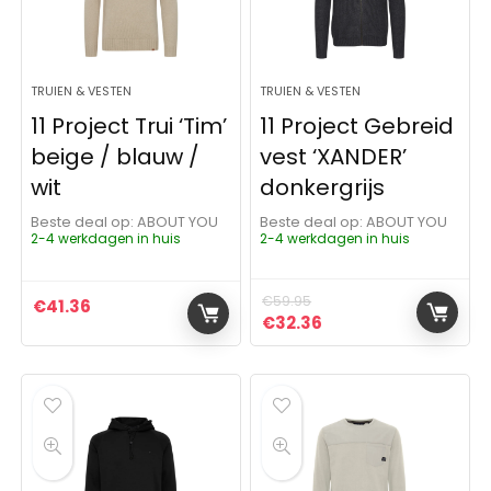
TRUIEN & VESTEN
TRUIEN & VESTEN
11 Project Trui ‘Tim’
11 Project Gebreid
beige / blauw /
vest ‘XANDER’
wit
donkergrijs
Beste deal op:
ABOUT YOU
Beste deal op:
ABOUT YOU
2-4 werkdagen in huis
2-4 werkdagen in huis
€
59.95
€
41.36
Oorspronkelijke prijs was:
Huidige prijs is: €32
€
32.36