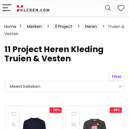
W
Home
Merken
11 Project
Heren
Truien &
Vesten
11 Project Heren Kleding
Truien & Vesten
Filter
Meest bekeken
- 36%
- 49%