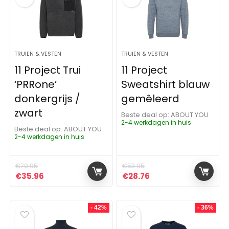
TRUIEN & VESTEN
TRUIEN & VESTEN
11 Project Trui
11 Project
‘PRRone’
Sweatshirt blauw
donkergrijs /
gemêleerd
zwart
Beste deal op:
ABOUT YOU
2-4 werkdagen in huis
Beste deal op:
ABOUT YOU
2-4 werkdagen in huis
€
79.95
€
53.95
Oorspronkelijke prijs was: €79.95.
Huidige prijs is: €35.96.
Oorspronkelijke prijs was:
Huidige prijs is: €28
€
35.96
€
28.76
- 42%
- 36%