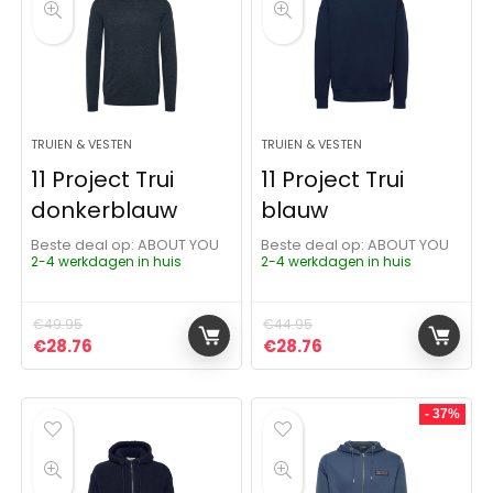
TRUIEN & VESTEN
TRUIEN & VESTEN
11 Project Trui
11 Project Trui
donkerblauw
blauw
Beste deal op:
ABOUT YOU
Beste deal op:
ABOUT YOU
2-4 werkdagen in huis
2-4 werkdagen in huis
€
49.95
€
44.95
Oorspronkelijke prijs was: €49.95.
Huidige prijs is: €28.76.
Oorspronkelijke prijs was:
Huidige prijs is: €28
€
28.76
€
28.76
- 37%