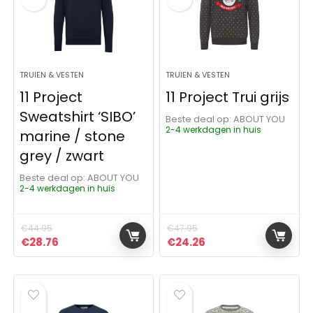
TRUIEN & VESTEN
TRUIEN & VESTEN
11 Project
11 Project Trui grijs
Sweatshirt ‘SIBO’
Beste deal op:
ABOUT YOU
2-4 werkdagen in huis
marine / stone
grey / zwart
Beste deal op:
ABOUT YOU
2-4 werkdagen in huis
€
44.95
€
47.95
Oorspronkelijke prijs was: €44.95.
Huidige prijs is: €28.76.
Oorspronkelijke prijs was:
Huidige prijs is: €24
€
28.76
€
24.26