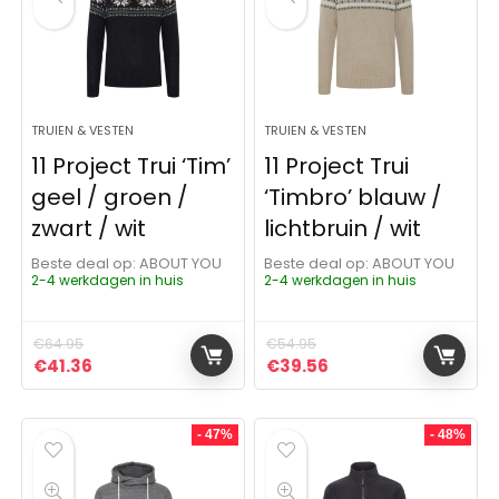
TRUIEN & VESTEN
TRUIEN & VESTEN
11 Project Trui ‘Tim’
11 Project Trui
geel / groen /
‘Timbro’ blauw /
zwart / wit
lichtbruin / wit
Beste deal op:
ABOUT YOU
Beste deal op:
ABOUT YOU
2-4 werkdagen in huis
2-4 werkdagen in huis
€
64.95
€
54.95
Oorspronkelijke prijs was: €64.95.
Huidige prijs is: €41.36.
Oorspronkelijke prijs was:
Huidige prijs is: €3
€
41.36
€
39.56
- 47%
- 48%