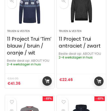
TRUIEN & VESTEN
TRUIEN & VESTEN
11 Project Trui ‘Tim’
11 Project Trui
blauw / bruin /
antraciet / zwart
oranje / wit
Beste deal op:
ABOUT YOU
2-4 werkdagen in huis
Beste deal op:
ABOUT YOU
2-4 werkdagen in huis
€
64.95
€
22.46
Oorspronkelijke prijs was: €64.95.
Huidige prijs is: €41.36.
€
41.36
- 49%
- 40%