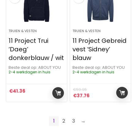
TRUIEN & VESTEN
TRUIEN & VESTEN
11 Project Trui
11 Project Gebreid
‘Daeg’
vest ‘Sidney’
donkerblauw / wit
blauw
Beste deal op:
ABOUT YOU
Beste deal op:
ABOUT YOU
2-4 werkdagen in huis
2-4 werkdagen in huis
€
59.95
€
41.36
Oorspronkelijke prijs was:
Huidige prijs is: €37
€
37.76
1
2
3
→