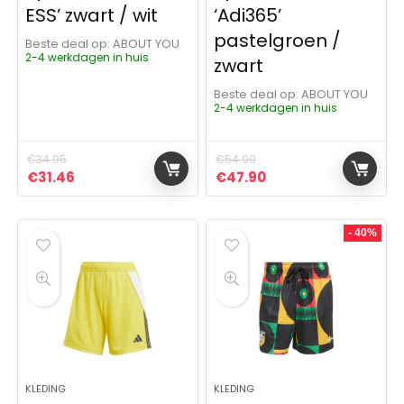
ESS’ zwart / wit
‘Adi365’
pastelgroen /
Beste deal op:
ABOUT YOU
2-4 werkdagen in huis
zwart
Beste deal op:
ABOUT YOU
2-4 werkdagen in huis
€
34.95
€
54.90
Oorspronkelijke prijs was: €34.95.
Huidige prijs is: €31.46.
Oorspronkelijke prijs was:
Huidige prijs is: €4
€
31.46
€
47.90
- 40%
KLEDING
KLEDING