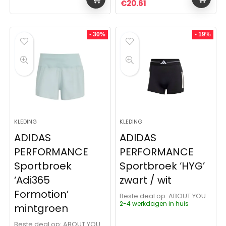
Oorspronkelijke prijs was:
Huidige prijs is: €20.
€
20.61
- 30%
- 19%
KLEDING
KLEDING
ADIDAS
ADIDAS
PERFORMANCE
PERFORMANCE
Sportbroek
Sportbroek ‘HYG’
‘Adi365
zwart / wit
Formotion’
Beste deal op:
ABOUT YOU
2-4 werkdagen in huis
mintgroen
Beste deal op:
ABOUT YOU