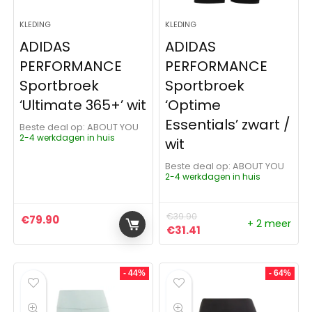
KLEDING
KLEDING
ADIDAS
ADIDAS
PERFORMANCE
PERFORMANCE
Sportbroek
Sportbroek
‘Ultimate 365+’ wit
‘Optime
Essentials’ zwart /
Beste deal op:
ABOUT YOU
2-4 werkdagen in huis
wit
Beste deal op:
ABOUT YOU
2-4 werkdagen in huis
€
39.90
€
79.90
+ 2 meer
Oorspronkelijke prijs was:
Huidige prijs is: €31.
€
31.41
- 44%
- 64%