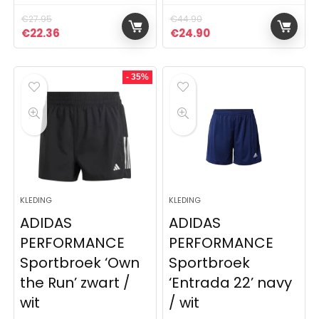
€
27.95
€
44.90
Oorspronkelijke prijs was: €27.95.
Huidige prijs is: €22.36.
Oorspronkelijke prijs was:
Huidige prijs is: €2
€
22.36
€
24.90
- 35%
KLEDING
KLEDING
ADIDAS
ADIDAS
PERFORMANCE
PERFORMANCE
Sportbroek ‘Own
Sportbroek
the Run’ zwart /
‘Entrada 22’ navy
wit
/ wit