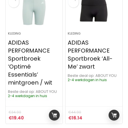
KLEDING
KLEDING
ADIDAS
ADIDAS
PERFORMANCE
PERFORMANCE
Sportbroek
Sportbroek ‘All-
‘Optimé
Me’ zwart
Essentials’
Beste deal op:
ABOUT YOU
2-4 werkdagen in huis
mintgroen / wit
Beste deal op:
ABOUT YOU
2-4 werkdagen in huis
€
34.90
€
44.90
Oorspronkelijke prijs was: €34.90.
Huidige prijs is: €19.40.
Oorspronkelijke prijs was:
Huidige prijs is: €16.
€
19.40
€
16.14