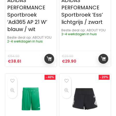
ADIDAS
ADIDAS
PERFORMANCE
PERFORMANCE
Sportbroek
Sportbroek ‘Ess’
‘Adi365 AP 21 W’
lichtgrijs / zwart
blauw / wit
Beste deal op:
ABOUT YOU
2-4 werkdagen in huis
Beste deal op:
ABOUT YOU
2-4 werkdagen in huis
€
54.90
€
29.90
Oorspronkelijke prijs was: €54.90.
Huidige prijs is: €38.61.
Oorspronkelijke prijs was:
Huidige prijs is: €29
€
38.61
€
29.90
- 40%
- 20%