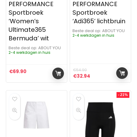
PERFORMANCE
PERFORMANCE
Sportbroek
Sportbroek
‘Women’s
‘Adi365’ lichtbruin
Ultimate365
Beste deal op:
ABOUT YOU
2-4 werkdagen in huis
Bermuda’ wit
Beste deal op:
ABOUT YOU
2-4 werkdagen in huis
€
54.90
€
69.90
Oorspronkelijke prijs was:
Huidige prijs is: €3
€
32.94
- 21%