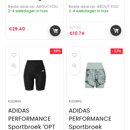
Beste deal op:
ABOUT YOU
Beste deal op:
ABOUT YOU
2-4 werkdagen in huis
2-4 werkdagen in huis
€
17.90
€
29.40
Oorspronkelijke prijs was:
Huidige prijs is: €10
€
10.74
- 10%
- 13%
KLEDING
KLEDING
ADIDAS
ADIDAS
PERFORMANCE
PERFORMANCE
Sportbroek ‘OPT
Sportbroek