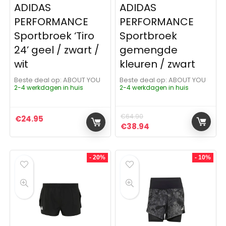
ADIDAS
ADIDAS
PERFORMANCE
PERFORMANCE
Sportbroek ‘Tiro
Sportbroek
24’ geel / zwart /
gemengde
wit
kleuren / zwart
Beste deal op:
ABOUT YOU
Beste deal op:
ABOUT YOU
2-4 werkdagen in huis
2-4 werkdagen in huis
€
64.90
€
24.95
Oorspronkelijke prijs was:
Huidige prijs is: €3
€
38.94
- 20%
- 10%