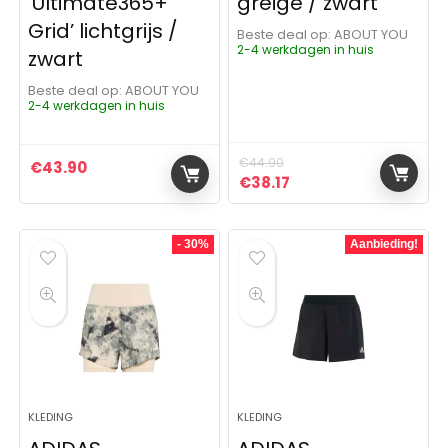
‘Ultimate365+
greige / zwart
Grid’ lichtgrijs /
Beste deal op:
ABOUT YOU
2-4 werkdagen in huis
zwart
Beste deal op:
ABOUT YOU
2-4 werkdagen in huis
€
44.90
€
43.90
Oorspronkelijke prijs was:
Huidige prijs is: €38.
€
38.17
- 30%
Aanbieding!
KLEDING
KLEDING