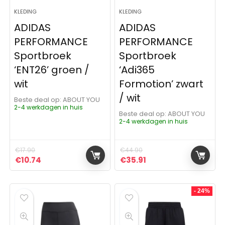
KLEDING
KLEDING
ADIDAS
ADIDAS
PERFORMANCE
PERFORMANCE
Sportbroek
Sportbroek
‘ENT26’ groen /
‘Adi365
wit
Formotion’ zwart
/ wit
Beste deal op:
ABOUT YOU
2-4 werkdagen in huis
Beste deal op:
ABOUT YOU
2-4 werkdagen in huis
€
17.90
€
44.90
Oorspronkelijke prijs was: €17.90.
Huidige prijs is: €10.74.
Oorspronkelijke prijs was:
Huidige prijs is: €35
€
10.74
€
35.91
- 24%