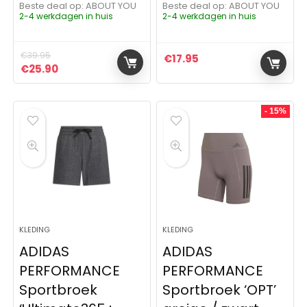
Beste deal op:
ABOUT YOU
Beste deal op:
ABOUT YOU
2-4 werkdagen in huis
2-4 werkdagen in huis
€
39.95
€
17.95
Oorspronkelijke prijs was: €39.95.
Huidige prijs is: €25.90.
€
25.90
- 15%
KLEDING
KLEDING
ADIDAS
ADIDAS
PERFORMANCE
PERFORMANCE
Sportbroek
Sportbroek ‘OPT’