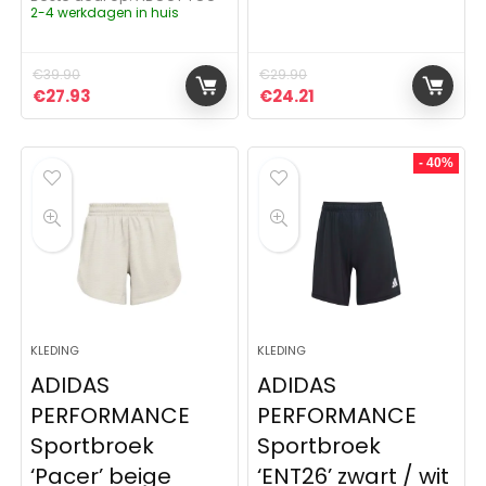
2-4 werkdagen in huis
€
39.90
€
29.90
Oorspronkelijke prijs was: €39.90.
Huidige prijs is: €27.93.
Oorspronkelijke prijs was:
Huidige prijs is: €24.
€
27.93
€
24.21
- 40%
KLEDING
KLEDING
ADIDAS
ADIDAS
PERFORMANCE
PERFORMANCE
Sportbroek
Sportbroek
‘Pacer’ beige
‘ENT26’ zwart / wit