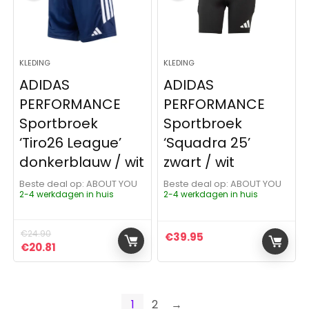
KLEDING
KLEDING
ADIDAS
ADIDAS
PERFORMANCE
PERFORMANCE
Sportbroek
Sportbroek
‘Tiro26 League’
‘Squadra 25’
donkerblauw / wit
zwart / wit
Beste deal op:
ABOUT YOU
Beste deal op:
ABOUT YOU
2-4 werkdagen in huis
2-4 werkdagen in huis
€
24.90
€
39.95
Oorspronkelijke prijs was: €24.90.
Huidige prijs is: €20.81.
€
20.81
1
2
→