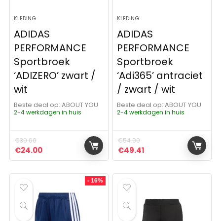
KLEDING
KLEDING
ADIDAS
ADIDAS
PERFORMANCE
PERFORMANCE
Sportbroek
Sportbroek
‘ADIZERO’ zwart /
‘Adi365’ antraciet
wit
/ zwart / wit
Beste deal op:
ABOUT YOU
Beste deal op:
ABOUT YOU
2-4 werkdagen in huis
2-4 werkdagen in huis
€
30.00
€
54.90
Oorspronkelijke prijs was: €30.00.
Huidige prijs is: €24.00.
Oorspronkelijke prijs was:
Huidige prijs is: €49
€
24.00
€
49.41
- 16%