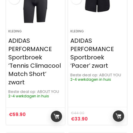
KLEDING
KLEDING
ADIDAS
ADIDAS
PERFORMANCE
PERFORMANCE
Sportbroek
Sportbroek
‘Tennis Climacool
‘Pacer’ zwart
Match Short’
Beste deal op:
ABOUT YOU
2-4 werkdagen in huis
zwart
Beste deal op:
ABOUT YOU
2-4 werkdagen in huis
€
44.90
€
59.90
Oorspronkelijke prijs was:
Huidige prijs is: €3
€
33.90