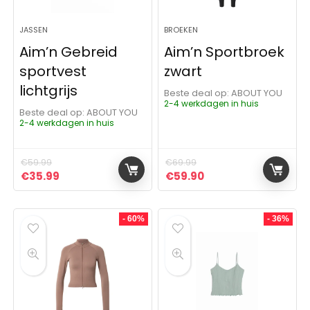
JASSEN
BROEKEN
Aim’n Gebreid
Aim’n Sportbroek
sportvest
zwart
lichtgrijs
Beste deal op:
ABOUT YOU
2-4 werkdagen in huis
Beste deal op:
ABOUT YOU
2-4 werkdagen in huis
€
59.99
€
69.99
Oorspronkelijke prijs was: €59.99.
Huidige prijs is: €35.99.
Oorspronkelijke prijs was:
Huidige prijs is: €5
€
35.99
€
59.90
- 60%
- 36%