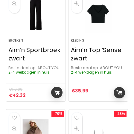
BROEKEN
KLEDING
Aim’n Sportbroek
Aim’n Top ‘Sense’
zwart
zwart
Beste deal op:
ABOUT YOU
Beste deal op:
ABOUT YOU
2-4 werkdagen in huis
2-4 werkdagen in huis
€
110.00
€
35.99
Oorspronkelijke prijs was: €110.00.
Huidige prijs is: €42.32.
€
42.32
- 70%
- 28%