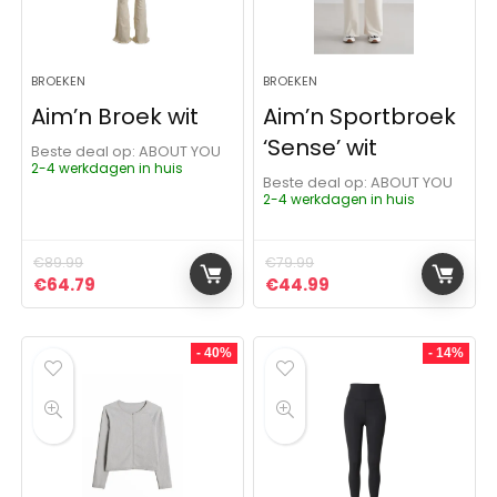
BROEKEN
BROEKEN
Aim’n Broek wit
Aim’n Sportbroek
‘Sense’ wit
Beste deal op:
ABOUT YOU
2-4 werkdagen in huis
Beste deal op:
ABOUT YOU
2-4 werkdagen in huis
€
89.99
€
79.99
Oorspronkelijke prijs was: €89.99.
Huidige prijs is: €64.79.
Oorspronkelijke prijs was:
Huidige prijs is: €4
€
64.79
€
44.99
- 40%
- 14%