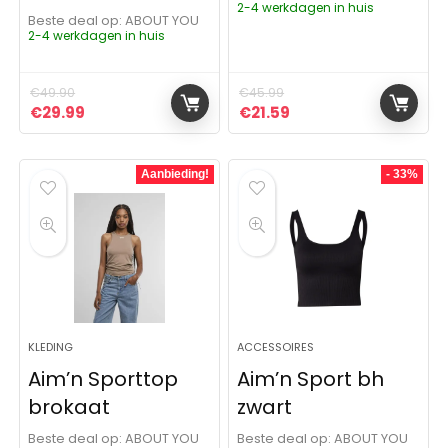
2-4 werkdagen in huis
Beste deal op:
ABOUT YOU
2-4 werkdagen in huis
€
49.90
€
45.99
Oorspronkelijke prijs was: €49.90.
Huidige prijs is: €29.99.
Oorspronkelijke prijs was:
Huidige prijs is: €21.
€
29.99
€
21.59
Aanbieding!
- 33%
KLEDING
ACCESSOIRES
Aim’n Sporttop
Aim’n Sport bh
brokaat
zwart
Beste deal op:
ABOUT YOU
Beste deal op:
ABOUT YOU