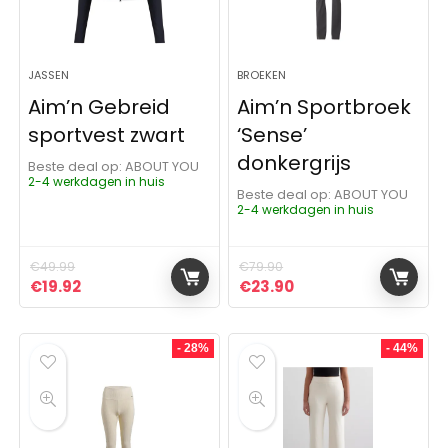
JASSEN
BROEKEN
Aim’n Gebreid
Aim’n Sportbroek
sportvest zwart
‘Sense’
donkergrijs
Beste deal op:
ABOUT YOU
2-4 werkdagen in huis
Beste deal op:
ABOUT YOU
2-4 werkdagen in huis
€
49.99
€
79.90
Oorspronkelijke prijs was: €49.99.
Huidige prijs is: €19.92.
Oorspronkelijke prijs was:
Huidige prijs is: €23
€
19.92
€
23.90
- 28%
- 44%