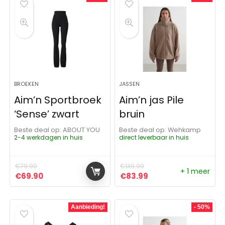
BROEKEN
JASSEN
Aim’n Sportbroek
Aim’n jas Pile
‘Sense’ zwart
bruin
Beste deal op:
ABOUT YOU
Beste deal op:
Wehkamp
2-4 werkdagen in huis
direct leverbaar in huis
€
79.90
€
139.99
+ 1 meer
Oorspronkelijke prijs was: €79.90.
Huidige prijs is: €69.90.
Oorspronkelijke prijs was:
Huidige prijs is: €8
€
69.90
€
83.99
Aanbieding!
- 50%