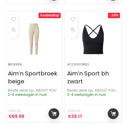
Aanbieding!
- 24%
BROEKEN
ACCESSOIRES
Aim’n Sportbroek
Aim’n Sport bh
beige
zwart
Beste deal op:
ABOUT YOU
Beste deal op:
ABOUT YOU
2-4 werkdagen in huis
2-4 werkdagen in huis
€
59.99
€
49.90
Oorspronkelijke prijs was: €59.99.
Huidige prijs is: €69.99.
Oorspronkelijke prijs was:
Huidige prijs is: €38.
€
69.99
€
38.17