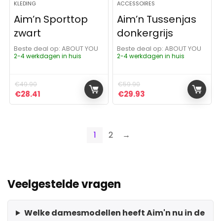
KLEDING
ACCESSOIRES
Aim’n Sporttop
Aim’n Tussenjas
zwart
donkergrijs
Beste deal op:
ABOUT YOU
Beste deal op:
ABOUT YOU
2-4 werkdagen in huis
2-4 werkdagen in huis
€
49.90
€
59.90
Oorspronkelijke prijs was: €49.90.
Huidige prijs is: €28.41.
Oorspronkelijke prijs was:
Huidige prijs is: €29
€
28.41
€
29.93
1
2
→
Veelgestelde vragen
Welke damesmodellen heeft Aim'n nu in de