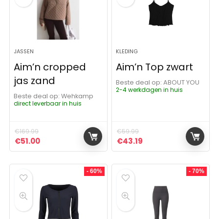
JASSEN
KLEDING
Aim’n cropped
Aim’n Top zwart
jas zand
Beste deal op:
ABOUT YOU
2-4 werkdagen in huis
Beste deal op:
Wehkamp
direct leverbaar in huis
€
169.99
€
59.99
Oorspronkelijke prijs was: €169.99.
Huidige prijs is: €51.00.
Oorspronkelijke prijs was:
Huidige prijs is: €43
€
51.00
€
43.19
- 60%
- 70%