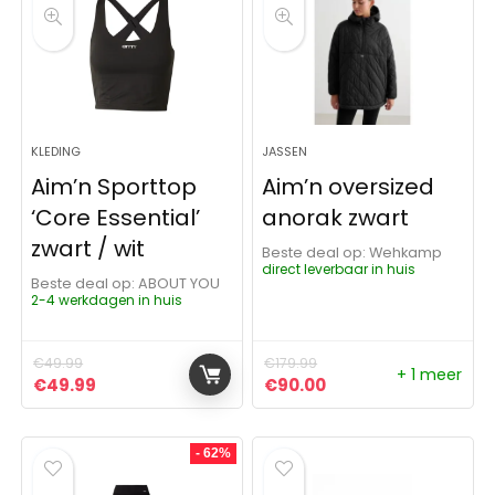
KLEDING
JASSEN
Aim’n Sporttop
Aim’n oversized
‘Core Essential’
anorak zwart
zwart / wit
Beste deal op:
Wehkamp
direct leverbaar in huis
Beste deal op:
ABOUT YOU
2-4 werkdagen in huis
€
49.99
€
179.99
+ 1 meer
Oorspronkelijke prijs was: €49.99.
Huidige prijs is: €49.99.
Oorspronkelijke prijs was:
Huidige prijs is: €9
€
49.99
€
90.00
- 62%