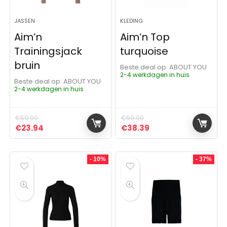
JASSEN
KLEDING
Aim’n
Aim’n Top
Trainingsjack
turquoise
bruin
Beste deal op:
ABOUT YOU
2-4 werkdagen in huis
Beste deal op:
ABOUT YOU
2-4 werkdagen in huis
€
59.90
€
59.99
Oorspronkelijke prijs was: €59.90.
Huidige prijs is: €23.94.
Oorspronkelijke prijs was:
Huidige prijs is: €3
€
23.94
€
38.39
- 10%
- 37%