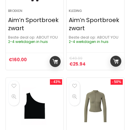
BROEKEN
KLEDING
Aim’n Sportbroek
Aim’n Sportbroek
zwart
zwart
Beste deal op:
ABOUT YOU
Beste deal op:
ABOUT YOU
2-4 werkdagen in huis
2-4 werkdagen in huis
€
49.99
€
160.00
Oorspronkelijke prijs was:
Huidige prijs is: €2
€
25.94
- 43%
- 50%