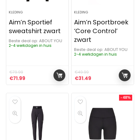
KLEDING
KLEDING
Aim’n Sportief
Aim’n Sportbroek
sweatshirt zwart
‘Core Control’
zwart
Beste deal op:
ABOUT YOU
2-4 werkdagen in huis
Beste deal op:
ABOUT YOU
2-4 werkdagen in huis
€
79.99
€
49.99
Oorspronkelijke prijs was: €79.99.
Huidige prijs is: €71.99.
Oorspronkelijke prijs was:
Huidige prijs is: €31
€
71.99
€
31.49
- 48%