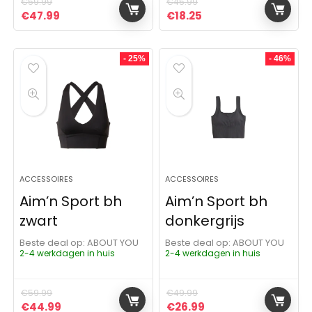
€
59.99
€
45.99
Oorspronkelijke prijs was: €59.99.
Huidige prijs is: €47.99.
Oorspronkelijke prijs was:
Huidige prijs is: €18.
€
47.99
€
18.25
- 25%
- 46%
ACCESSOIRES
ACCESSOIRES
Aim’n Sport bh
Aim’n Sport bh
zwart
donkergrijs
Beste deal op:
ABOUT YOU
Beste deal op:
ABOUT YOU
2-4 werkdagen in huis
2-4 werkdagen in huis
€
59.99
€
49.99
Oorspronkelijke prijs was: €59.99.
Huidige prijs is: €44.99.
Oorspronkelijke prijs was:
Huidige prijs is: €26
€
44.99
€
26.99