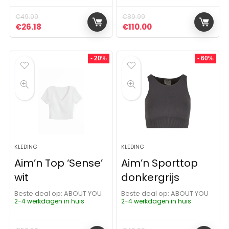
€
49.99
€
89.99
Oorspronkelijke prijs was: €49.99.
Huidige prijs is: €26.18.
Oorspronkelijke prijs was:
Huidige prijs is: €11
€
26.18
€
110.00
- 20%
- 60%
KLEDING
KLEDING
Aim’n Top ‘Sense’
Aim’n Sporttop
wit
donkergrijs
Beste deal op:
ABOUT YOU
Beste deal op:
ABOUT YOU
2-4 werkdagen in huis
2-4 werkdagen in huis