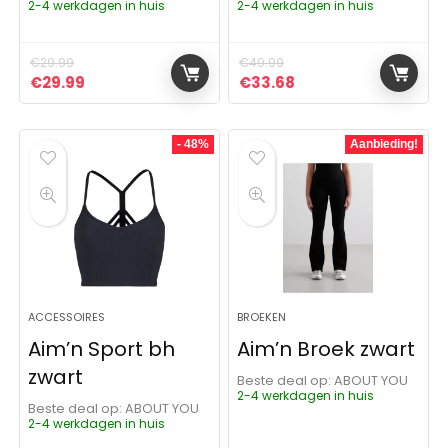
2-4 werkdagen in huis
2-4 werkdagen in huis
€
29.99
€
49.99
Oorspronkelijke prijs was: €29.99.
Huidige prijs is: €29.99.
Oorspronkelijke prijs was:
Huidige prijs is: €3
€
29.99
€
33.68
- 48%
Aanbieding!
ACCESSOIRES
BROEKEN
Aim’n Sport bh
Aim’n Broek zwart
zwart
Beste deal op:
ABOUT YOU
2-4 werkdagen in huis
Beste deal op:
ABOUT YOU
2-4 werkdagen in huis