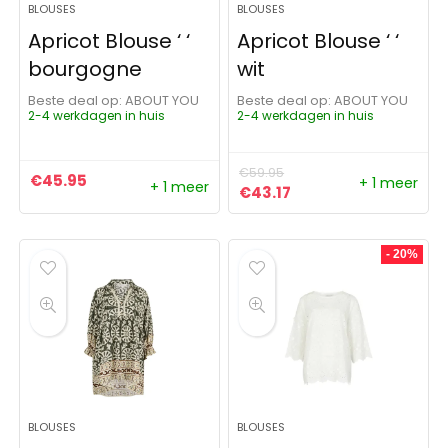
BLOUSES
BLOUSES
Apricot Blouse ‘ ‘
Apricot Blouse ‘ ‘
bourgogne
wit
Beste deal op:
ABOUT YOU
Beste deal op:
ABOUT YOU
2-4 werkdagen in huis
2-4 werkdagen in huis
€
59.95
€
45.95
+ 1 meer
+ 1 meer
Oorspronkelijke prijs was:
Huidige prijs is: €43
€
43.17
- 20%
BLOUSES
BLOUSES