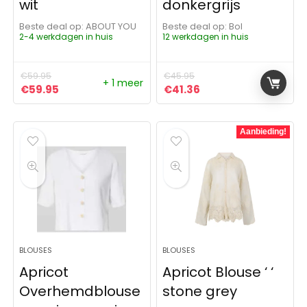
wit
donkergrijs
Beste deal op:
ABOUT YOU
Beste deal op:
Bol
2-4 werkdagen in huis
12 werkdagen in huis
€
59.95
€
45.95
+ 1 meer
Oorspronkelijke prijs was: €59.95.
Huidige prijs is: €59.95.
Oorspronkelijke prijs was:
Huidige prijs is: €41
€
59.95
€
41.36
Aanbieding!
BLOUSES
BLOUSES
Apricot
Apricot Blouse ‘ ‘
Overhemdblouse
stone grey