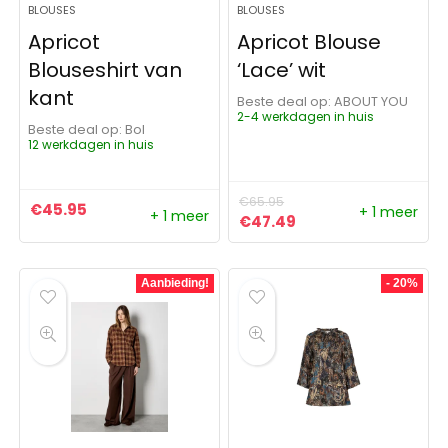
BLOUSES
BLOUSES
Apricot
Apricot Blouse
Blouseshirt van
‘Lace’ wit
kant
Beste deal op:
ABOUT YOU
2-4 werkdagen in huis
Beste deal op:
Bol
12 werkdagen in huis
€
65.95
€
45.95
+ 1 meer
+ 1 meer
Oorspronkelijke prijs was:
Huidige prijs is: €4
€
47.49
Aanbieding!
- 20%