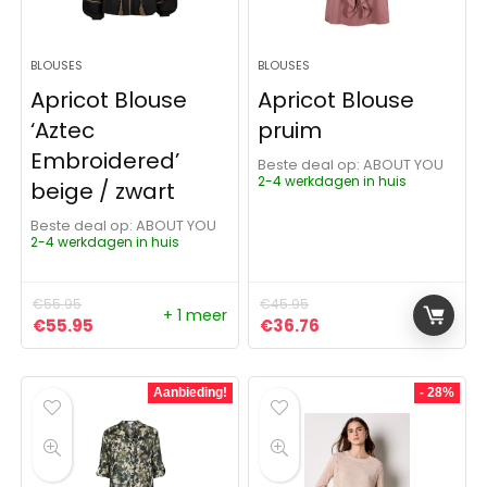
BLOUSES
BLOUSES
Apricot Blouse
Apricot Blouse
‘Aztec
pruim
Embroidered’
Beste deal op:
ABOUT YOU
2-4 werkdagen in huis
beige / zwart
Beste deal op:
ABOUT YOU
2-4 werkdagen in huis
€
55.95
€
45.95
+ 1 meer
Oorspronkelijke prijs was: €55.95.
Huidige prijs is: €55.95.
Oorspronkelijke prijs was:
Huidige prijs is: €36
€
55.95
€
36.76
Aanbieding!
- 28%