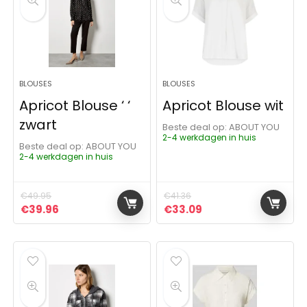
BLOUSES
BLOUSES
Apricot Blouse ‘ ‘
Apricot Blouse wit
zwart
Beste deal op:
ABOUT YOU
2-4 werkdagen in huis
Beste deal op:
ABOUT YOU
2-4 werkdagen in huis
€
49.95
€
41.36
Oorspronkelijke prijs was: €49.95.
Huidige prijs is: €39.96.
Oorspronkelijke prijs was:
Huidige prijs is: €3
€
39.96
€
33.09