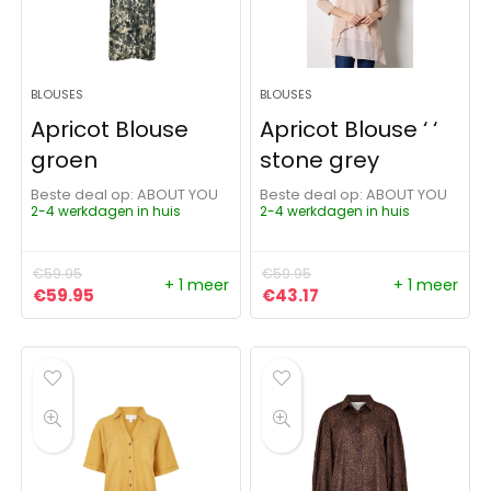
BLOUSES
BLOUSES
Apricot Blouse
Apricot Blouse ‘ ‘
groen
stone grey
Beste deal op:
ABOUT YOU
Beste deal op:
ABOUT YOU
2-4 werkdagen in huis
2-4 werkdagen in huis
€
59.95
€
59.95
+ 1 meer
+ 1 meer
Oorspronkelijke prijs was: €59.95.
Huidige prijs is: €59.95.
Oorspronkelijke prijs was:
Huidige prijs is: €43
€
59.95
€
43.17