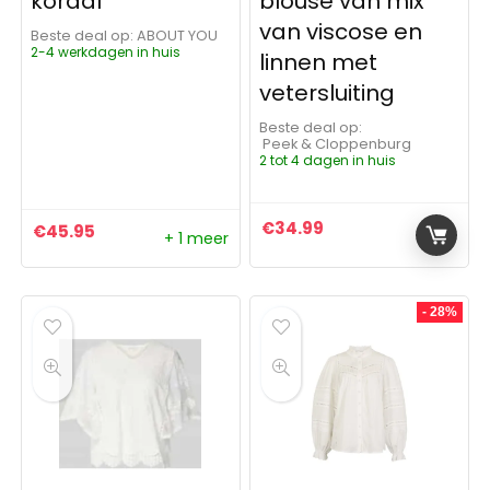
koraal
blouse van mix
van viscose en
Beste deal op:
ABOUT YOU
2-4 werkdagen in huis
linnen met
vetersluiting
Beste deal op:
Peek & Cloppenburg
2 tot 4 dagen in huis
€
34.99
€
45.95
+ 1 meer
- 28%