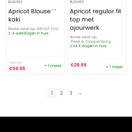
BLOUSES
BLOUSES
Apricot Blouse ‘ ‘
Apricot regular fit
kaki
top met
ajourwerk
Beste deal op:
ABOUT YOU
2-4 werkdagen in huis
Beste deal op:
Peek & Cloppenburg
2 tot 4 dagen in huis
€
59.95
€
29.99
+ 1 meer
+ 1 meer
Oorspronkelijke prijs was: €59.95.
Huidige prijs is: €59.95.
€
59.95
1
2
3
→