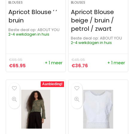
BLOUSES
BLOUSES
Apricot Blouse ‘ ‘
Apricot Blouse
bruin
beige / bruin /
petrol / zwart
Beste deal op:
ABOUT YOU
2-4 werkdagen in huis
Beste deal op:
ABOUT YOU
2-4 werkdagen in huis
€
65.95
€
45.95
+ 1 meer
+ 1 meer
Oorspronkelijke prijs was: €65.95.
Huidige prijs is: €65.95.
Oorspronkelijke prijs was:
Huidige prijs is: €36
€
65.95
€
36.76
Aanbieding!