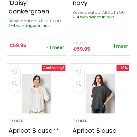
‘Daisy’
navy
donkergroen
Beste deal op:
ABOUT YOU
2-4 werkdagen in huis
Beste deal op:
ABOUT YOU
2-4 werkdagen in huis
€
59.95
€
59.95
+ 1 meer
+ 1 meer
Oorspronkelijke prijs was:
Huidige prijs is: €5
€
59.95
Aanbieding!
- 10%
BLOUSES
BLOUSES
Apricot Blouse ‘ ‘
Apricot Blouse