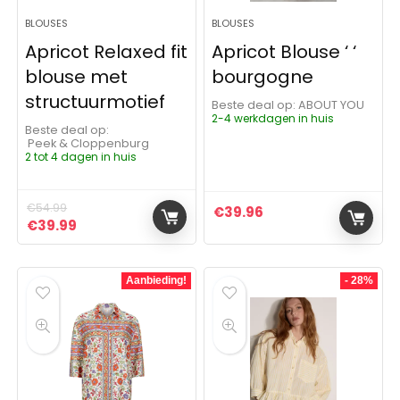
BLOUSES
BLOUSES
Apricot Relaxed fit
Apricot Blouse ‘ ‘
blouse met
bourgogne
structuurmotief
Beste deal op:
ABOUT YOU
2-4 werkdagen in huis
Beste deal op:
Peek & Cloppenburg
2 tot 4 dagen in huis
€
54.99
€
39.96
Oorspronkelijke prijs was: €54.99.
Huidige prijs is: €39.99.
€
39.99
Aanbieding!
- 28%