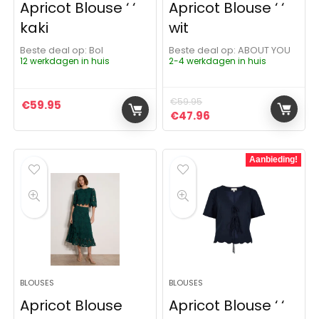
Apricot Blouse ‘ ‘
Apricot Blouse ‘ ‘
kaki
wit
Beste deal op:
Bol
Beste deal op:
ABOUT YOU
12 werkdagen in huis
2-4 werkdagen in huis
€
59.95
€
59.95
Oorspronkelijke prijs was:
Huidige prijs is: €4
€
47.96
Aanbieding!
BLOUSES
BLOUSES
Apricot Blouse
Apricot Blouse ‘ ‘