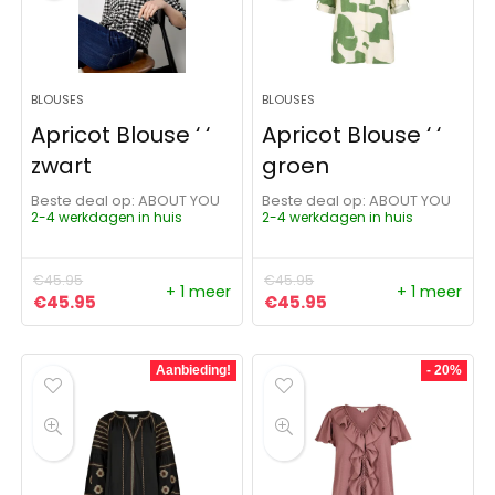
BLOUSES
BLOUSES
Apricot Blouse ‘ ‘
Apricot Blouse ‘ ‘
zwart
groen
Beste deal op:
ABOUT YOU
Beste deal op:
ABOUT YOU
2-4 werkdagen in huis
2-4 werkdagen in huis
€
45.95
€
45.95
+ 1 meer
+ 1 meer
Oorspronkelijke prijs was: €45.95.
Huidige prijs is: €45.95.
Oorspronkelijke prijs was:
Huidige prijs is: €4
€
45.95
€
45.95
Aanbieding!
- 20%