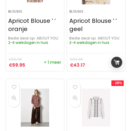
BLOUSES
BLOUSES
Apricot Blouse ‘ ‘
Apricot Blouse ‘ ‘
oranje
geel
Beste deal op:
ABOUT YOU
Beste deal op:
ABOUT YOU
2-4 werkdagen in huis
2-4 werkdagen in huis
€
59.95
€
59.95
+ 1 meer
Oorspronkelijke prijs was: €59.95.
Huidige prijs is: €59.95.
Oorspronkelijke prijs was:
Huidige prijs is: €43
€
59.95
€
43.17
- 28%