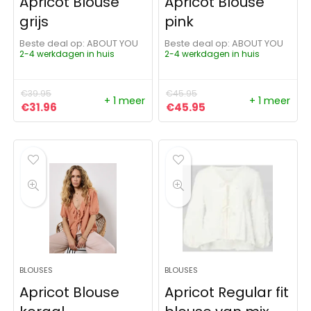
Apricot Blouse ‘ ‘
Apricot Blouse ‘ ‘
grijs
pink
Beste deal op:
ABOUT YOU
Beste deal op:
ABOUT YOU
2-4 werkdagen in huis
2-4 werkdagen in huis
€
39.95
€
45.95
+ 1 meer
+ 1 meer
Oorspronkelijke prijs was: €39.95.
Huidige prijs is: €31.96.
Oorspronkelijke prijs was:
Huidige prijs is: €4
€
31.96
€
45.95
BLOUSES
BLOUSES
Apricot Blouse
Apricot Regular fit