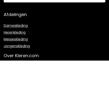
Afdelingen
Dameskleding
Herenkleding
Meisjeskleding
Jongenskleding
Over Kleren.com
Over ons
Hoe werkt het?
Veel gestelde vragen
Contact