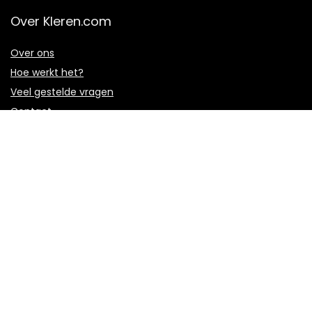
Over Kleren.com
Over ons
Hoe werkt het?
Veel gestelde vragen
Contact
Algemeen
Superdeals
Blog
Privacybeleid
Disclaimer